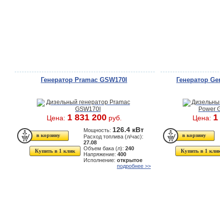
Генератор Pramac GSW170I
Генератор Ge
1 831 200
1
Цена:
руб.
Цена:
126.4 кВт
Мощность:
Расход топлива (л/час):
27.08
Объем бака (л):
240
Купить в 1 клик
Купить в 1 кли
Напряжение:
400
Исполнение:
открытое
подробнее >>