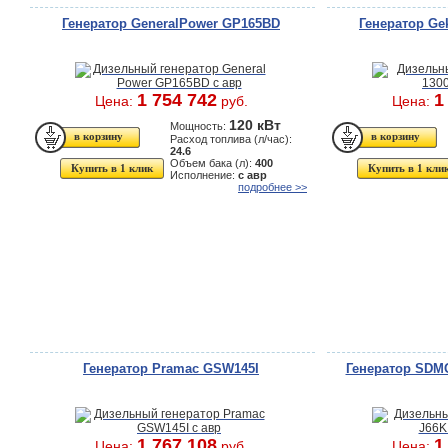
Генератор GeneralPower GP165BD
Генератор Ge
1 754 742
1
Цена:
руб.
Цена:
120 кВт
Мощность:
Расход топлива (л/час):
24.6
Объем бака (л):
400
Купить в 1 клик
Купить в 1 кли
Исполнение:
с авр
подробнее >>
Генератор Pramac GSW145I
Генератор SDMO
1 767 108
1
Цена:
руб.
Цена: