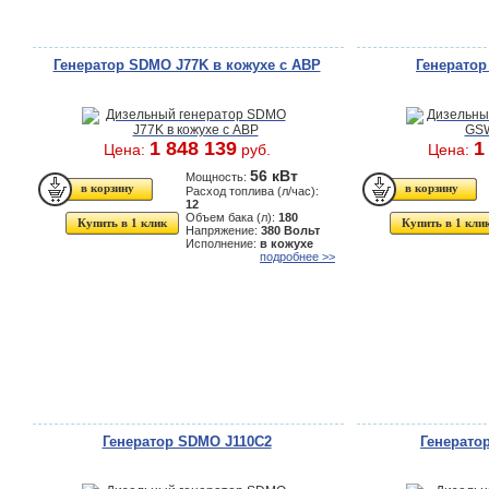
Генератор SDMO J77K в кожухе с АВР
Генерато
1 848 139
1
Цена:
руб.
Цена:
56 кВт
Мощность:
Расход топлива (л/час):
12
Объем бака (л):
180
Купить в 1 клик
Купить в 1 кли
Напряжение:
380 Вольт
Исполнение:
в кожухе
подробнее >>
Генератор SDMO J110C2
Генерато