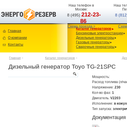
Наш телефон в
Наш тел
Москве:
Пе
212-23-
8 (495)
8 (81
86
Схема проезда >
Схем
Каталог генераторов
Главная
Бензиновые электростанции
О компании
Дизельные генераторы
Газовые генераторы
Контакты
Сварочные генераторы
Главная
>
Каталог генераторов
>
Диз
Дизельный генератор Toyo TG-21SPC
Мощность:
Расход топлива (л/ча
Напряжение:
230
Кол-во фаз:
1
Двигатель:
V2203
Исполнение:
в кожу
Тип запуска:
электри
Документация