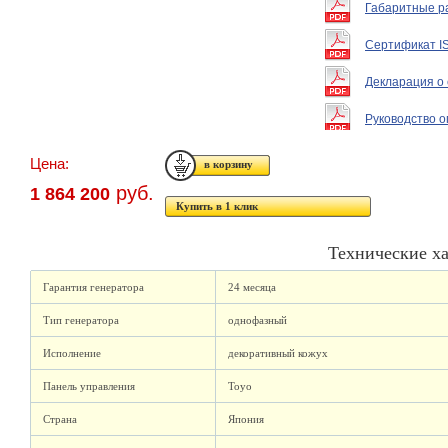
Габаритные р
Сертификат I
Декларация о 
Руководство 
Цена:
руб.
1 864 200
Купить в 1 клик
Технические х
Гарантия генератора
24 месяца
Тип генератора
однофазный
Исполнение
декоративный кожух
Панель управления
Toyo
Страна
Япония