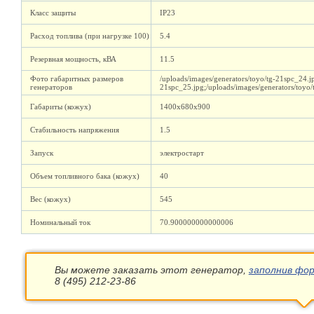
Класс защиты
IP23
Расход топлива (при нагрузке 100)
5.4
Резервная мощность, кВА
11.5
Фото габаритных размеров
/uploads/images/generators/toyo/tg-21spc_24.jp
генераторов
21spc_25.jpg;/uploads/images/generators/toyo
Габариты (кожух)
1400х680х900
Стабильность напряжения
1.5
Запуск
электростарт
Объем топливного бака (кожух)
40
Вес (кожух)
545
Номинальный ток
70.900000000000006
Вы можете заказать этот генератор,
заполнив фор
8 (495) 212-23-86