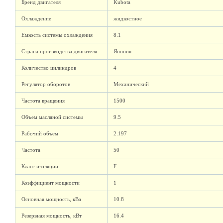
Бренд двигателя
Kubota
Охлаждение
жидкостное
Емкость системы охлаждения
8.1
Страна производства двигателя
Япония
Количество цилиндров
4
Регулятор оборотов
Механический
Частота вращения
1500
Объем масляной системы
9.5
Рабочий объем
2.197
Частота
50
Класс изоляции
F
Коэффициент мощности
1
Основная мощность, кВа
10.8
Резервная мощность, кВт
16.4