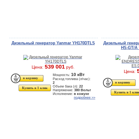
Дизельный генератор Yanmar YH170DTLS
Дизельный генер
HS-GT/A 
539 001
Цена:
руб.
Цена:
10 кВт
Мощность:
Расход топлива (л/час):
2
Объем бака (л):
22
Купить в 1 клик
Напряжение:
380 Вольт
Купить в 1 кли
Исполнение:
в кожухе
подробнее >>