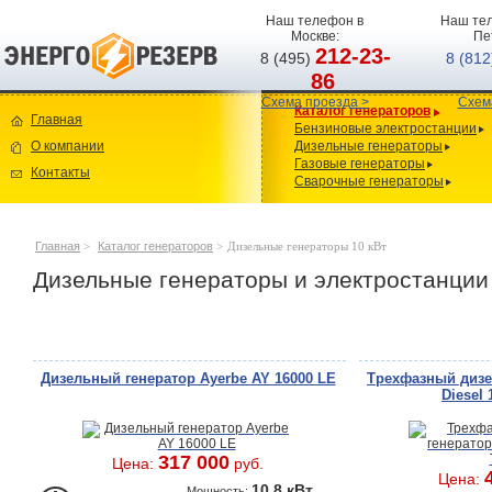
Наш телефон в
Наш тел
Москве:
Пе
212-23-
8 (495)
8 (81
86
Схема проезда >
Схем
Каталог генераторов
Главная
Бензиновые электростанции
О компании
Дизельные генераторы
Газовые генераторы
Контакты
Сварочные генераторы
Главная
>
Каталог генераторов
>
Дизельные генераторы 10 кВт
Дизельные генераторы и электростанции 1
Дизельный генератор Ayerbe AY 16000 LE
Трехфазный диз
Diesel
317 000
Цена:
руб.
Цена:
10.8 кВт
Мощность: