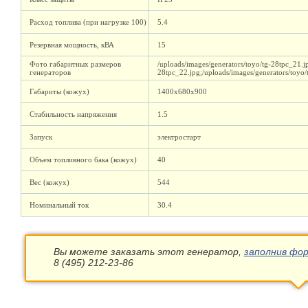
Расход топлива (при нагрузке 100)
5.4
Резервная мощность, кВА
15
Фото габаритных размеров
/uploads/images/generators/toyo/tg-28tpc_21.jp
генераторов
28tpc_22.jpg;/uploads/images/generators/toyo/
Габариты (кожух)
1400х680х900
Стабильность напряжения
1.5
Запуск
электростарт
Объем топливного бака (кожух)
40
Вес (кожух)
544
Номинальный ток
30.4
Вы можете заказать этот генератор,
заполнив фор
8 (495) 212-23-86