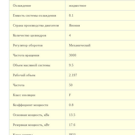
Охлаждение
жидкостное
Емкость системы охлаждения
8.1
Страна производства двигателя
Япония
Количество цилиндров
4
Регулятор оборотов
Механический
Частота вращения
3000
Объем масляной системы
9.5
Рабочий объем
2.197
Частота
50
Класс изоляции
F
Коэффициент мощности
0.8
Основная мощность, кВа
13.5
Резервная мощность, кВт
17.6
Класс защиты
IP23