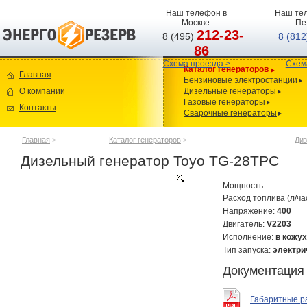
Наш телефон в
Наш тел
Москве:
Пе
212-23-
8 (495)
8 (81
86
Схема проезда >
Схем
Каталог генераторов
Главная
Бензиновые электростанции
О компании
Дизельные генераторы
Газовые генераторы
Контакты
Сварочные генераторы
Главная
>
Каталог генераторов
>
Диз
Дизельный генератор Toyo TG-28TPC
Мощность:
Расход топлива (л/ча
Напряжение:
400
Двигатель:
V2203
Исполнение:
в кожу
Тип запуска:
электри
Документация
Габаритные р