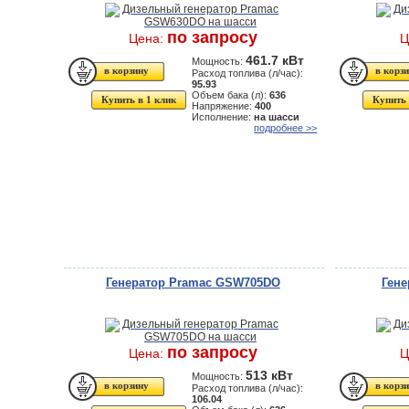
по запросу
Цена:
Ц
461.7 кВт
Мощность:
Расход топлива (л/час):
95.93
Объем бака (л):
636
Купить в 1 клик
Купить 
Напряжение:
400
Исполнение:
на шасси
подробнее >>
Генератор Pramac GSW705DO
Ген
по запросу
Цена:
Ц
513 кВт
Мощность:
Расход топлива (л/час):
106.04