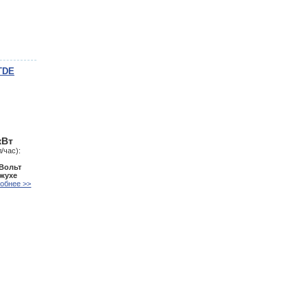
TDE
кВт
/час):
 Вольт
ожухе
обнее >>