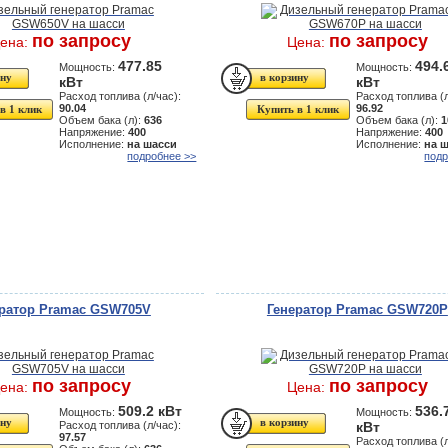
по запросу
по запросу
ена:
Цена:
477.85
494.
Мощность:
Мощность:
кВт
кВт
Расход топлива (л/час):
Расход топлива (л
90.04
96.92
в 1 клик
Купить в 1 клик
Объем бака (л):
636
Объем бака (л):
1
Напряжение:
400
Напряжение:
400
Исполнение:
на шасси
Исполнение:
на 
подробнее >>
подр
ератор Pramac GSW705V
Генератор Pramac GSW720P
по запросу
по запросу
ена:
Цена:
509.2 кВт
536.
Мощность:
Мощность:
Расход топлива (л/час):
кВт
97.57
Расход топлива (л