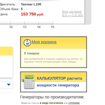
Двигатель:
Yanmar L100
Объем бака:
5
Все модели
153 750
Цена:
руб.
0.5
—
1.5
кВт
0
Моя корзина
0 товаров
Для добавления в корзину нажмите на кнопку «в
корзину» возле интересующего Вас товара.
КАЛЬКУЛЯТОР расчета
мощности генератора
Генераторы по производителям:
Вывести список
в виде логотипов
или
словами