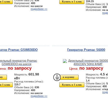
Объем бака (л):
636
104.15
в 1 клик
Купить в 1 клик
Напряжение:
400
Объем бака (л):
1
Исполнение:
на шасси
Напряжение:
400
подробнее >>
Исполнение:
на 
подр
ратор Pramac GSW830DO
Генератор Pramac S6000
по запросу
по запросу
ена:
Цена:
601.98
4.5 
Мощность:
Мощность:
кВт
Расход топлива (л
1.4
Расход топлива (л/час):
Объем бака (л):
5
119.7
в 1 клик
Купить в 1 клик
Напряжение:
400
Объем бака (л):
636
Исполнение:
отк
Напряжение:
400
подр
Исполнение:
на шасси
подробнее >>