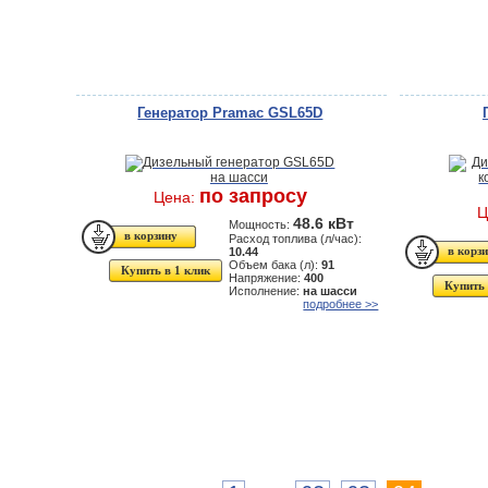
Генератор Pramac GSL65D
по запросу
Цена:
Ц
48.6 кВт
Мощность:
Расход топлива (л/час):
10.44
Объем бака (л):
91
Купить в 1 клик
Напряжение:
400
Купить 
Исполнение:
на шасси
подробнее >>