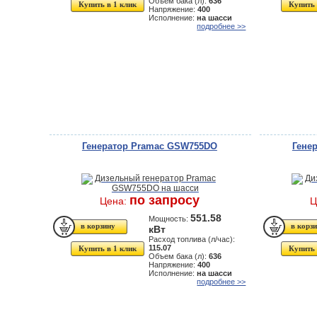
Объем бака (л):
636
Купить в 1 клик
Купить 
Напряжение:
400
Исполнение:
на шасси
подробнее >>
Генератор Pramac GSW755DO
Гене
по запросу
Цена:
Ц
551.58
Мощность:
кВт
Расход топлива (л/час):
115.07
Купить в 1 клик
Купить 
Объем бака (л):
636
Напряжение:
400
Исполнение:
на шасси
подробнее >>