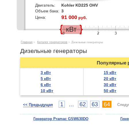
Двигатель:
Kohler KD225 OHV
Объем бака:
3
91 000
Цена:
руб.
кВт
Главная
>
Каталог генераторов
>
Дизельные генераторы
Дизельные генераторы
Популярные р
3 кВт
15 кВт
5 кВт
20 кВт
6 кВт
30 кВт
10 кВт
50 кВт
1
...
62
63
64
<< Предыдущая
Следу
Генератор Pramac GSW630DO
Ген