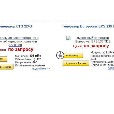
Генератор CTG 224G
Генератор Europower EPS 130 
по запросу
Цена:
по запросу
ена:
104 
Мощность:
64 кВт
Расход топлива (л
Мощность:
21.8
Объем бака (л):
120
Напряжение:
380
Напряжение:
400
Купить в 1 клик
Исполнение:
в к
Исполнение:
в кожухе
в 1 клик
подр
подробнее >>