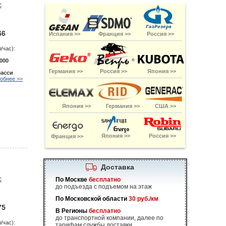
66
Испания >>
Франция >>
Россия >>
/час):
000
Германия >>
Россия >>
Япония >>
шасси
обнее >>
Япония >>
Германия >>
США >>
Япония >>
Россия >>
Франция >>
Доставка
По Москве
бесплатно
до подъезда с подъемом на этаж
По Московской области
30 руб./км
75
В Регионы
бесплатно
до транспортной компании, далее по
/час):
тарифам службы доставки.