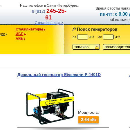
:
Наш телефон в Санкт-Петербурге:
Время работы магаз
245-25-
8 (812)
пн-пт: с 9.00
61
сб-вс: вых
Схема проезда >
Поиск генераторов
Стабилизаторы
ции
ИБП
от
кВт
до
кВт
АКБ
топливо:
производител
Дизельный генератор Eisemann P 4401D
Мощность:
2.64
кВт