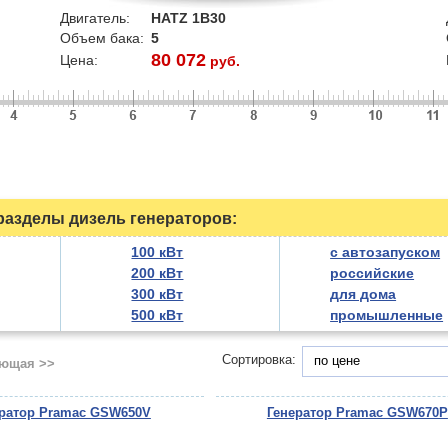
Двигатель:
HATZ 1B30
Объем бака:
5
80 072
Цена:
руб.
азделы дизель генераторов:
100 кВт
с автозапуском
200 кВт
российские
300 кВт
для дома
500 кВт
промышленные
Сортировка:
по цене
ющая >>
ератор Pramac GSW650V
Генератор Pramac GSW670P