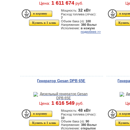
1 611 674
Цена:
руб.
Ц
32 кВт
Мощность:
Расход топлива (л/час):
7
Объем бака (л):
100
Купить в 1 клик
Купить 
Напряжение:
380 Вольт
Исполнение:
в кожухе
подробнее >>
Генератор Gesan DPB 65E
Генер
1 616 549
Цена:
руб.
Ц
48 кВт
Мощность:
Расход топлива (л/час):
10
Объем бака (л):
90
Купить в 1 клик
Купить 
Напряжение:
380 Вольт
Исполнение:
открытое