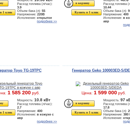
Мощность:
Мощность:
Расход топлива (л/час):
Расход топлива (л
3.9
10.44
Объем бака (л):
55
Объем бака (л):
9
в 1 клик
Купить в 1 клик
Напряжение:
220В
Напряжение:
400
Исполнение:
открытое
Исполнение:
в ко
подробнее >>
авр
подр
ератор Toyo TG-19TPC
Генератор Geko 100003ED-S/D
1 585 200
1 599 000
ена:
руб.
Цена:
руб.
10.8 кВт
97 к
Мощность:
Мощность:
Расход топлива (л/час):
Расход топлива (л
2.7
17.8
Напряжение:
400
Объем бака (л):
2
в 1 клик
Купить в 1 клик
Исполнение:
в кожухе с
Напряжение:
380
авр
Исполнение:
отк
подробнее >>
подр