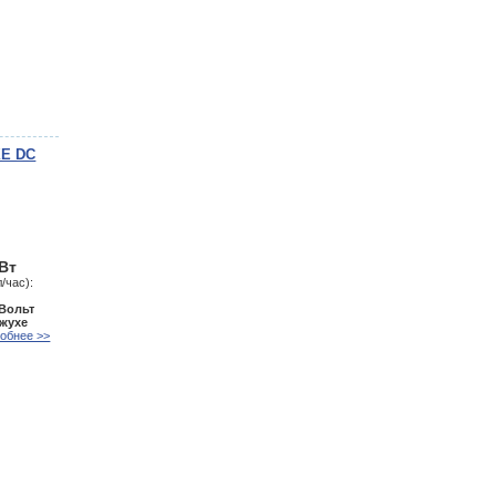
XE DC
кВт
/час):
 Вольт
ожухе
обнее >>