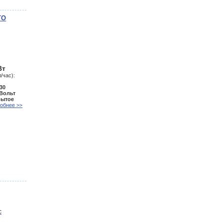
TO
Вт
/час):
30
 Вольт
рытое
обнее >>