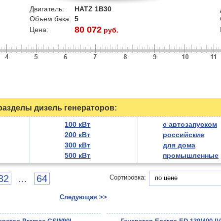
Двигатель:
HATZ 1B30
Объем бака:
5
80 072
Цена:
руб.
азделы дизель генераторов:
100 кВт
с автозапуском
200 кВт
российские
300 кВт
для дома
500 кВт
промышленные
32
...
64
Сортировка:
по цене
Следующая >>