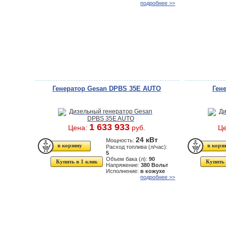
подробнее >>
Генератор Gesan DPBS 35E AUTO
Ген
1 633 933
Цена:
руб.
Ц
24 кВт
Мощность:
Расход топлива (л/час):
5
Объем бака (л):
90
Купить в 1 клик
Купить 
Напряжение:
380 Вольт
Исполнение:
в кожухе
подробнее >>