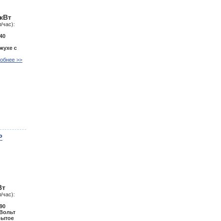
 кВт
/час):
40
жухе с
обнее >>
Р
Вт
/час):
90
 Вольт
рытое