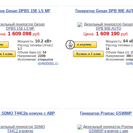
тор Gesan DPBS 15E LS MF
Генератор Gesan DPB 90E AU
1 609 098
1 609 190
ена:
руб.
Цена:
руб.
10.2 кВт
64 к
Мощность:
Мощность:
Расход топлива (л/час):
Расход топлива (л
3.7
14
Объем бака (л):
54
Объем бака (л):
2
в 1 клик
Купить в 1 клик
Напряжение:
220В
Напряжение:
380
Исполнение:
открытое
Исполнение:
отк
подробнее >>
подр
р SDMO T44C2в кожухе с АВР
Генератор Pramac GSW80P