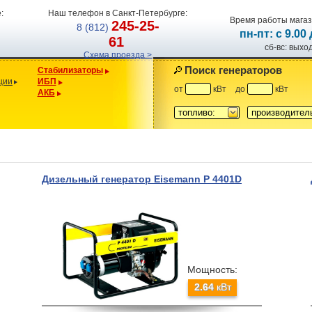
:
Наш телефон в Санкт-Петербурге:
Время работы магаз
245-25-
8 (812)
пн-пт: с 9.00
61
сб-вс: вых
Схема проезда >
Поиск генераторов
Стабилизаторы
ции
ИБП
от
кВт
до
кВт
АКБ
топливо:
производител
Дизельный генератор Eisemann P 4401D
Мощность:
2.64
кВт