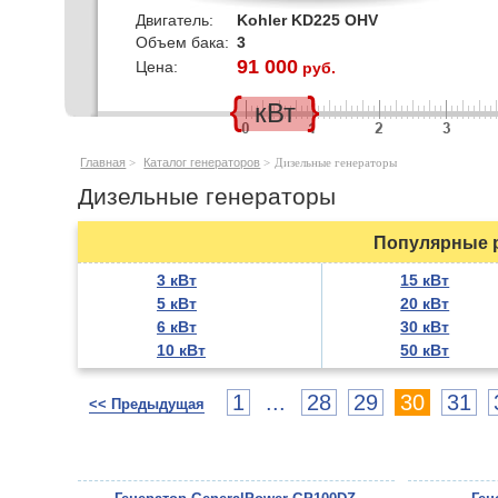
Двигатель:
Kohler KD225 OHV
Объем бака:
3
91 000
Цена:
руб.
кВт
Главная
>
Каталог генераторов
>
Дизельные генераторы
Дизельные генераторы
Популярные р
3 кВт
15 кВт
5 кВт
20 кВт
6 кВт
30 кВт
10 кВт
50 кВт
1
...
28
29
30
31
<< Предыдущая