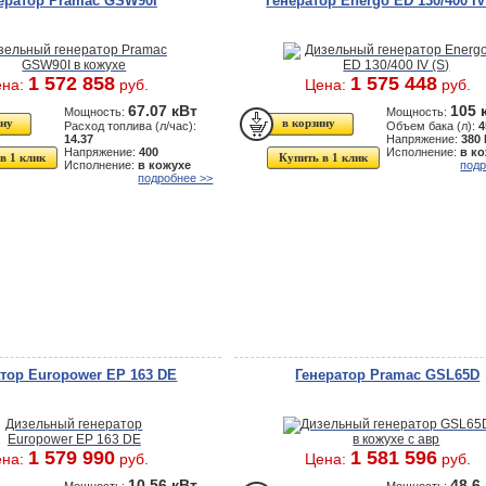
ератор Pramac GSW90I
Генератор Energo ED 130/400 IV
1 572 858
1 575 448
ена:
руб.
Цена:
руб.
67.07 кВт
105 
Мощность:
Мощность:
Расход топлива (л/час):
Объем бака (л):
4
14.37
Напряжение:
380
Напряжение:
400
Исполнение:
в к
в 1 клик
Купить в 1 клик
Исполнение:
в кожухе
подр
подробнее >>
атор Europower EP 163 DE
Генератор Pramac GSL65D
1 579 990
1 581 596
ена:
руб.
Цена:
руб.
10.56 кВт
48.6