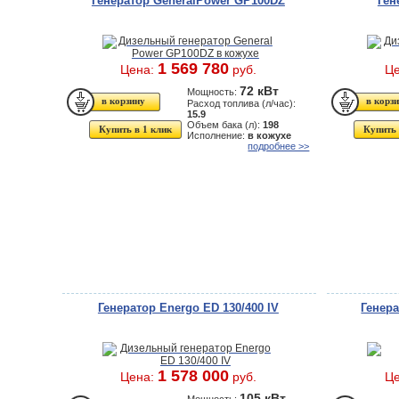
Генератор GeneralPower GP100DZ
Ген
1 569 780
Цена:
руб.
Ц
72 кВт
Мощность:
Расход топлива (л/час):
15.9
Объем бака (л):
198
Купить в 1 клик
Купить 
Исполнение:
в кожухе
подробнее >>
Генератор Energo ED 130/400 IV
Генер
1 578 000
Цена:
руб.
Ц
105 кВт