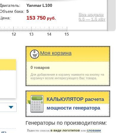
Двигатель:
Yanmar L100
Объем бака:
5
Все модели
153 750
Цена:
руб.
0.5
—
1.5
кВт
0
Моя корзина
0 товаров
Для добавления в корзину нажмите на кнопку «в
корзину» возле интересующего Вас товара.
КАЛЬКУЛЯТОР расчета
мощности генератора
Генераторы по производителям:
Вывести список
в виде логотипов
или
словами