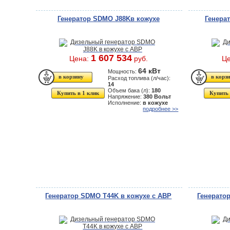
Генератор SDMO J88Kв кожухе
Генера
1 607 534
Цена:
руб.
Ц
64 кВт
Мощность:
Расход топлива (л/час):
14
Объем бака (л):
180
Купить в 1 клик
Купить 
Напряжение:
380 Вольт
Исполнение:
в кожухе
подробнее >>
Генератор SDMO T44K в кожухе с АВР
Генерато