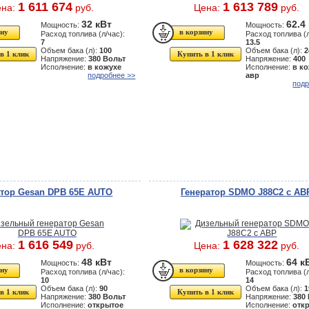
1 611 674
1 613 789
ена:
руб.
Цена:
руб.
32 кВт
62.4
Мощность:
Мощность:
Расход топлива (л/час):
Расход топлива (л
7
13.5
Объем бака (л):
100
Объем бака (л):
2
в 1 клик
Купить в 1 клик
Напряжение:
380 Вольт
Напряжение:
400
Исполнение:
в кожухе
Исполнение:
в ко
подробнее >>
авр
подр
атор Gesan DPB 65E AUTO
Генератор SDMO J88C2 с АВ
1 616 549
1 628 322
ена:
руб.
Цена:
руб.
48 кВт
64 к
Мощность:
Мощность:
Расход топлива (л/час):
Расход топлива (л
10
14
Объем бака (л):
90
Объем бака (л):
1
в 1 клик
Купить в 1 клик
Напряжение:
380 Вольт
Напряжение:
380
Исполнение:
открытое
Исполнение:
отк