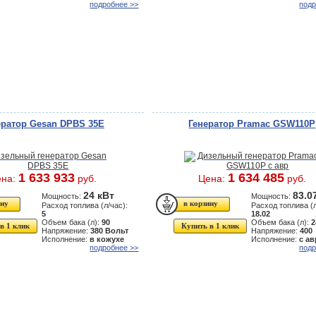
подробнее >>
подр
ератор Gesan DPBS 35E
Генератор Pramac GSW110P
1 633 933
1 634 485
ена:
руб.
Цена:
руб.
24 кВт
83.0
Мощность:
Мощность:
Расход топлива (л/час):
Расход топлива (л
5
18.02
Объем бака (л):
90
Объем бака (л):
2
в 1 клик
Купить в 1 клик
Напряжение:
380 Вольт
Напряжение:
400
Исполнение:
в кожухе
Исполнение:
с ав
подробнее >>
подр