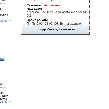
/час):
Самовывоз
бесплатно
Наш адрес:
1
г. Москва, Большой Волоколамский проезд,
жухе с
6с3
Время работы
обнее >>
Пн-Пт: 9:00 - 18:00, Сб., Вс. - выходные
подробнее о доставке >>
EDA
Вт
/час):
00
 Вольт
рытое
обнее >>