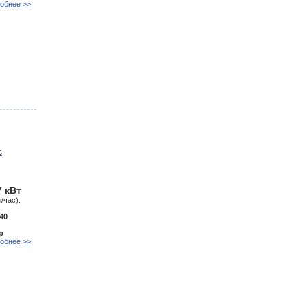
обнее >>
7 кВт
/час):
40
р
обнее >>