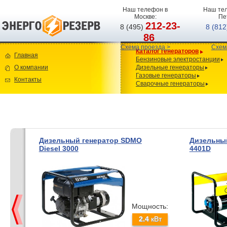
Наш телефон в
Наш тел
Москве:
Пе
212-23-
8 (495)
8 (81
86
Схема проезда >
Схем
Каталог генераторов
Главная
Бензиновые электростанции
О компании
Дизельные генераторы
Газовые генераторы
Контакты
Сварочные генераторы
Дизельный генератор SDMO
Дизельный
Diesel 3000
4401D
Мощность:
2.4
кВт