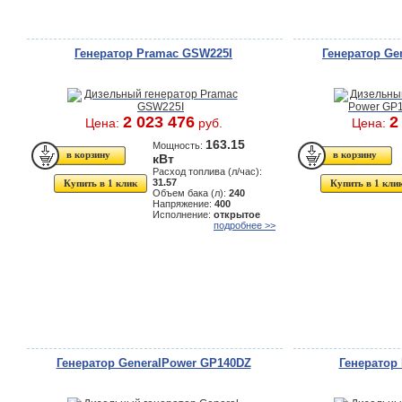
Генератор Pramac GSW225I
Генератор Ge
2 023 476
2
Цена:
руб.
Цена:
163.15
Мощность:
кВт
Расход топлива (л/час):
31.57
Купить в 1 клик
Купить в 1 кли
Объем бака (л):
240
Напряжение:
400
Исполнение:
открытое
подробнее >>
Генератор GeneralPower GP140DZ
Генератор