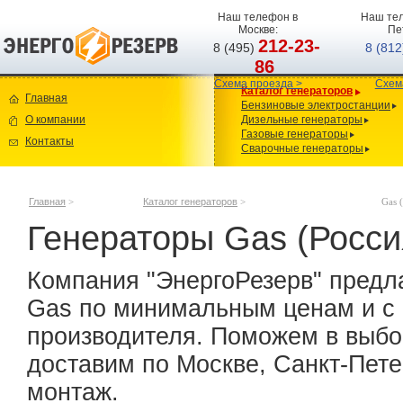
Наш телефон в
Наш тел
Москве:
Пе
212-23-
8 (495)
8 (81
86
Схема проезда >
Схем
Каталог генераторов
Главная
Бензиновые электростанции
О компании
Дизельные генераторы
Газовые генераторы
Контакты
Сварочные генераторы
Главная
>
Каталог генераторов
>
Gas 
Генераторы Gas (Росси
Компания "ЭнергоРезерв" предл
Gas по минимальным ценам и с
производителя. Поможем в выбор
доставим по Москве, Санкт-Пете
монтаж.