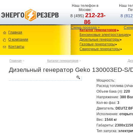
Наш телефон в
Наш тел
Москве:
Пе
212-23-
8 (495)
8 (81
86
Схема проезда >
Схем
Каталог генераторов
Главная
Бензиновые электростанции
О компании
Дизельные генераторы
Газовые генераторы
Контакты
Сварочные генераторы
Главная
>
Каталог генераторов
>
Диз
Дизельный генератор Geko 130003ED-S
Мощность:
Расход топлива (л/ча
Объем бака (л):
220
Напряжение:
380 Во
Кол-во фаз:
3
Двигатель:
DEUTZ B
Исполнение:
открыт
Вес:
1544 кг
Габариты:
2300x115
Тип запуска:
электри