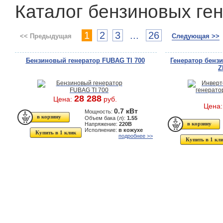
Каталог бензиновых ге
1
2
3
...
26
<< Предыдущая
Следующая >>
Бензиновый генератор FUBAG TI 700
Генератор бенз
Z
28 288
Цена:
руб.
Цена
0.7 кВт
Мощность:
Объем бака (л):
1.55
Напряжение:
220В
Исполнение:
в кожухе
Купить в 1 клик
подробнее >>
Купить в 1 кл