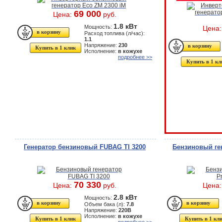
69 000
Цена:
руб.
1.8 кВт
Мощность:
Цена
Расход топлива (л/час):
1.1
Напряжение:
230
Купить в 1 клик
Исполнение:
в кожухе
подробнее >>
Купить в 1 кл
Генератор бензиновый FUBAG TI 3200
Бензиновый ге
70 330
Цена:
руб.
Цена
2.8 кВт
Мощность:
Объем бака (л):
7.8
Напряжение:
220В
Исполнение:
в кожухе
Купить в 1 клик
Купить в 1 кл