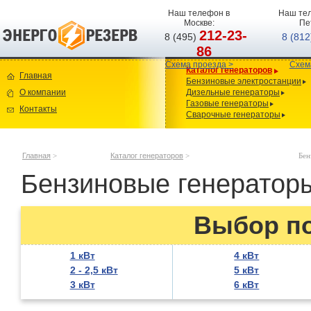
Наш телефон в
Наш тел
Москве:
Пе
212-23-
8 (495)
8 (81
86
Схема проезда >
Схем
Каталог генераторов
Главная
Бензиновые электростанции
О компании
Дизельные генераторы
Газовые генераторы
Контакты
Сварочные генераторы
Главная
>
Каталог генераторов
>
Бен
Бензиновые генератор
Выбор п
1 кВт
4 кВт
2 - 2,5 кВт
5 кВт
3 кВт
6 кВт