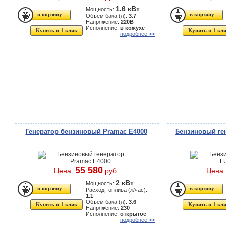
1.6 кВт
Мощность:
Объем бака (л):
3.7
Напряжение:
220В
Исполнение:
в кожухе
Купить в 1 клик
Купить в 1 кл
подробнее >>
Генератор бензиновый Pramac E4000
Бензиновый ге
55 580
Цена:
руб.
Цена
2 кВт
Мощность:
Расход топлива (л/час):
1.1
Объем бака (л):
3.6
Купить в 1 клик
Купить в 1 кл
Напряжение:
230
Исполнение:
открытое
подробнее >>