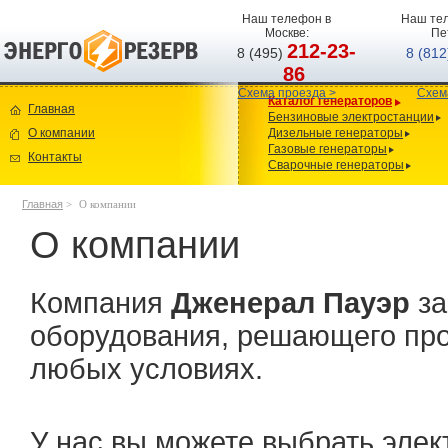
Наш телефон в
Наш тел
Москве:
Пе
212-23-
8 (495)
8 (81
86
Схема проезда >
Схем
Каталог генераторов
Главная
Бензиновые электростанции
О компании
Дизельные генераторы
Газовые генераторы
Контакты
Сварочные генераторы
Главная
>
О компании
О компании
Компания
Дженерал Пауэр
за
оборудования, решающего пр
любых условиях.
У нас вы можете выбрать элек