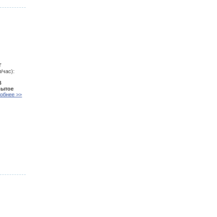
т
/час):
В
рытое
обнее >>