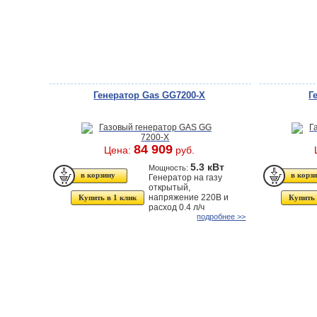
Генератор Gas GG7200-X
Г
84 909
Цена:
руб.
5.3 кВт
Мощность:
Генератор на газу
открытый,
напряжение 220В и
Купить в 1 клик
Купить 
расход 0.4 л/ч
подробнее >>