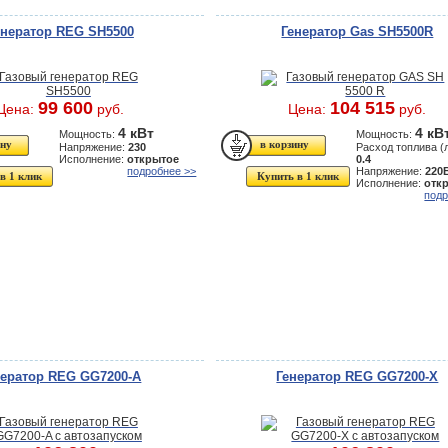
енератор REG SH5500
Генератор Gas SH5500R
99 600
104 515
Цена:
руб.
Цена:
руб.
4 кВт
4 кВ
Мощность:
Мощность:
Напряжение:
230
Расход топлива (л
Исполнение:
открытое
0.4
подробнее >>
Напряжение:
220
в 1 клик
Купить в 1 клик
Исполнение:
отк
подр
нератор REG GG7200-A
Генератор REG GG7200-X