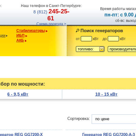
:
Наш телефон в Санкт-Петербурге:
Время работы магаз
245-25-
8 (812)
пн-пт: с 9.00
61
сб-вс: вых
Схема проезда >
Поиск генераторов
Стабилизаторы
ции
ИБП
от
кВт
до
кВт
АКБ
топливо:
производител
бор по мощности:
6 - 9,5 кВт
10 - 15 кВт
Сортировка:
по цене
нератор REG GG7200-X
Генератор REG GG7200-A-3