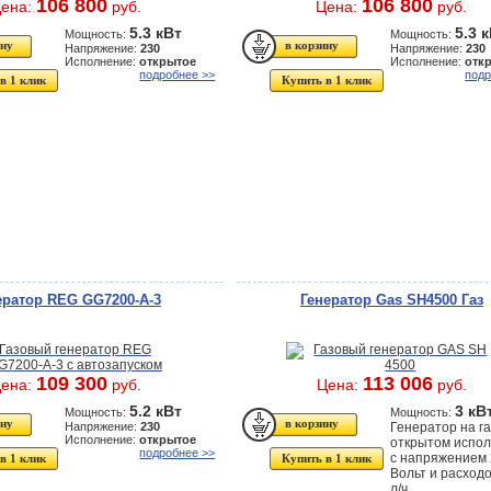
106 800
106 800
ена:
руб.
Цена:
руб.
5.3 кВт
5.3 
Мощность:
Мощность:
Напряжение:
230
Напряжение:
230
Исполнение:
открытое
Исполнение:
отк
подробнее >>
подр
в 1 клик
Купить в 1 клик
ератор REG GG7200-A-3
Генератор Gas SH4500 Газ
109 300
113 006
ена:
руб.
Цена:
руб.
5.2 кВт
3 кВ
Мощность:
Мощность:
Напряжение:
230
Генератор на га
Исполнение:
открытое
открытом испо
подробнее >>
с напряжением
в 1 клик
Купить в 1 клик
Вольт и расходо
л/ч