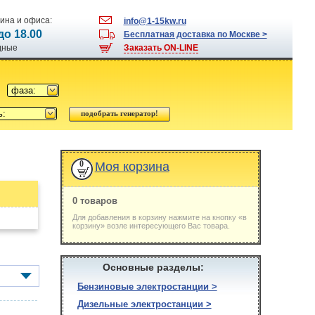
ина и офиса:
info@1-15kw.ru
 до 18.00
Бесплатная доставка по Москве >
одные
Заказать ON-LINE
фаза:
ь:
0
Моя корзина
0 товаров
Для добавления в корзину нажмите на кнопку «в
корзину» возле интересующего Вас товара.
Основные разделы:
Бензиновые электростанции >
Дизельные электростанции >