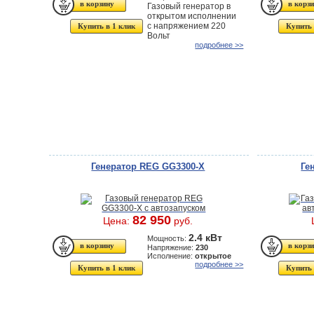
Газовый генератор в
открытом исполнении
с напряжением 220
Купить в 1 клик
Купить 
Вольт
подробнее >>
Генератор REG GG3300-X
Ге
82 950
Цена:
руб.
2.4 кВт
Мощность:
Напряжение:
230
Исполнение:
открытое
подробнее >>
Купить в 1 клик
Купить 