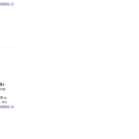
обнее >>
кВт
тор
0В и
 л/ч
обнее >>