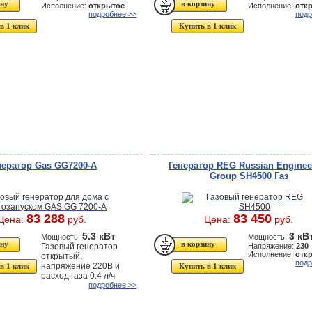
Исполнение:
открытое
Исполнение:
отк
подробнее >>
подр
в 1 клик
Купить в 1 клик
нератор Gas GG7200-А
Генератор REG Russian Enginee
Group SH4500 Газ
83 288
83 450
Цена:
руб.
Цена:
руб.
5.3 кВт
3 кВ
Мощность:
Мощность:
Газовый генератор
Напряжение:
230
Исполнение:
отк
открытый,
подр
напряжение 220В и
в 1 клик
Купить в 1 клик
расход газа 0.4 л/ч
подробнее >>