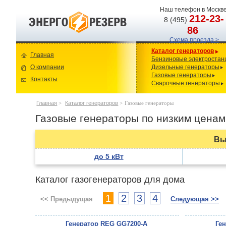
Наш телефон в Москве
212-23-
8 (495)
86
Схема проезда >
Каталог генераторов
Главная
Бензиновые электростан
О компании
Дизельные генераторы
Газовые генераторы
Контакты
Сварочные генераторы
Главная
>
Каталог генераторов
>
Газовые генераторы
Газовые генераторы по низким ценам
Вы
до 5 кВт
Каталог газогенераторов для дома
1
2
3
4
<< Предыдущая
Следующая >>
Генератор REG GG7200-A
Ге