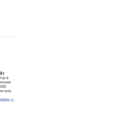
кВт
тор в
лнении
 380
м газа
обнее >>