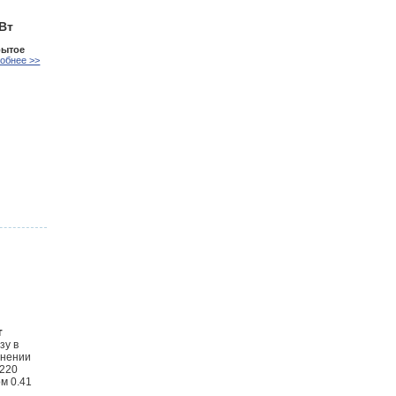
кВт
рытое
обнее >>
т
зу в
лнении
 220
м 0.41