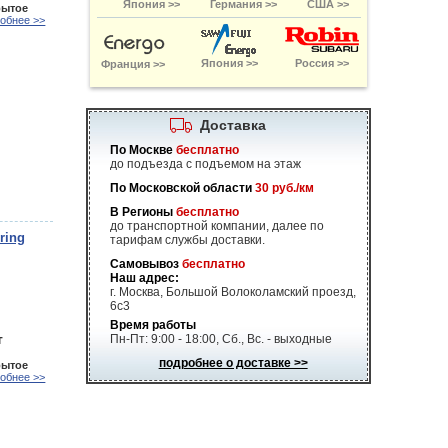
Япония >>
Германия >>
США >>
рытое
обнее >>
Япония >>
Россия >>
Франция >>
Доставка
По Москве
бесплатно
до подъезда с подъемом на этаж
По Московской области
30 руб./км
В Регионы
бесплатно
до транспортной компании, далее по
ring
тарифам службы доставки.
Самовывоз
бесплатно
Наш адрес:
г. Москва, Большой Волоколамский проезд,
6с3
Время работы
т
Пн-Пт: 9:00 - 18:00, Сб., Вс. - выходные
подробнее о доставке >>
рытое
обнее >>