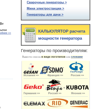
Сварочные генераторы >
Мини электростанции >
Генераторы для дачи >
кВт
рытое
КАЛЬКУЛЯТОР расчета
обнее >>
мощности генератора
Генераторы по производителям:
Вывести список
в виде логотипов
или
словами
Испания >>
Франция >>
Россия >>
Германия >>
Россия >>
Япония >>
т