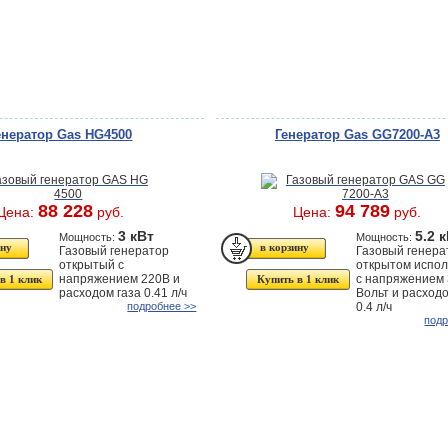
енератор Gas HG4500
Генератор Gas GG7200-А3
88 228
94 789
Цена:
руб.
Цена:
руб.
3 кВт
5.2 
Мощность:
Мощность:
Газовый генератор
Газовый генера
открытый с
открытом испо
напряжением 220В и
с напряжением
в 1 клик
Купить в 1 клик
расходом газа 0.41 л/ч
Вольт и расходо
подробнее >>
0.4 л/ч
подр