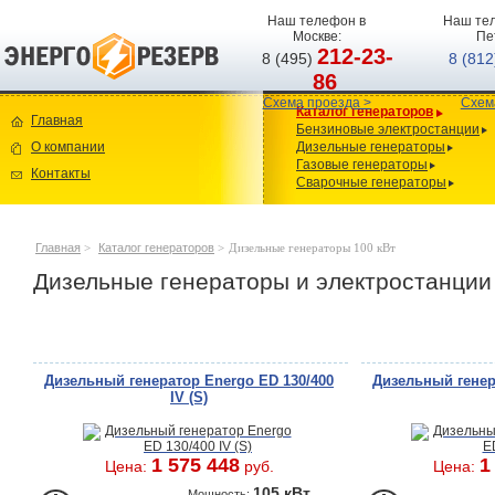
Наш телефон в
Наш тел
Москве:
Пе
212-23-
8 (495)
8 (81
86
Схема проезда >
Схем
Каталог генераторов
Главная
Бензиновые электростанции
О компании
Дизельные генераторы
Газовые генераторы
Контакты
Сварочные генераторы
Главная
>
Каталог генераторов
>
Дизельные генераторы 100 кВт
Дизельные генераторы и электростанции 
Дизельный генератор Energo ED 130/400
Дизельный генер
IV (S)
1 575 448
1
Цена:
руб.
Цена:
105 кВт
Мощность: