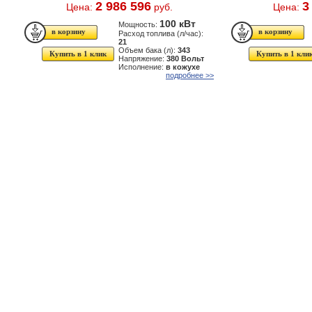
2 986 596
3
Цена:
руб.
Цена:
100 кВт
Мощность:
Расход топлива (л/час):
21
Объем бака (л):
343
Купить в 1 клик
Купить в 1 кли
Напряжение:
380 Вольт
Исполнение:
в кожухе
подробнее >>