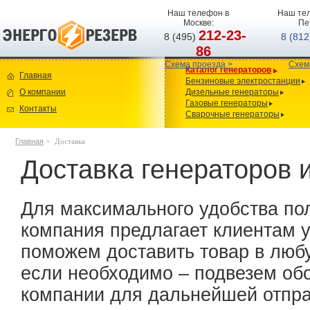
Наш телефон в
Наш тел
Москве:
Пе
212-23-
8 (495)
8 (81
86
Схема проезда >
Схем
Каталог генераторов
Главная
Бензиновые электростанции
О компании
Дизельные генераторы
Газовые генераторы
Контакты
Сварочные генераторы
Главная
>
Доставка
Доставка генераторов 
Для максимального удобства по
компания предлагает клиентам у
поможем доставить товар в любу
если необходимо – подвезем об
компании для дальнейшей отправ