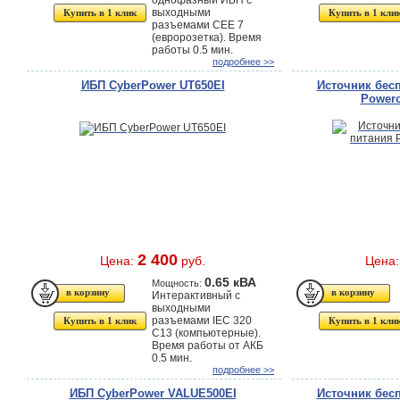
однофазный ИБП с
выходными
Купить в 1 клик
Купить в 1 кли
разъемами CEE 7
(евророзетка). Время
работы 0.5 мин.
подробнее >>
ИБП CyberPower UT650EI
Источник бес
Power
2 400
Цена:
руб.
Цена
0.65 кВА
Мощность:
Интерактивный с
выходными
разъемами IEC 320
Купить в 1 клик
Купить в 1 кли
C13 (компьютерные).
Время работы от АКБ
0.5 мин.
подробнее >>
ИБП CyberPower VALUE500EI
Источник бес