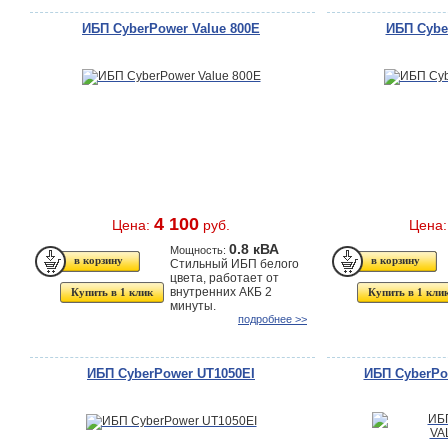
ИБП CyberPower Value 800E
ИБП Cybe
4 100
Цена:
руб.
Цена
0.8 кВА
Мощность:
Стильный ИБП белого
цвета, работает от
внутренних АКБ 2
Купить в 1 клик
Купить в 1 кли
минуты.
подробнее >>
ИБП CyberPower UT1050EI
ИБП CyberP