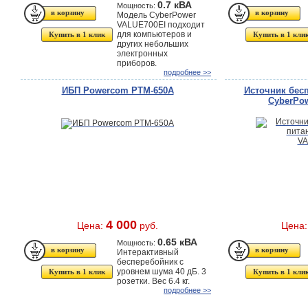
0.7 кВА
Мощность:
Модель CyberPower
VALUE700EI подходит
для компьютеров и
Купить в 1 клик
Купить в 1 кли
других небольших
электронных
приборов.
подробнее >>
ИБП Powercom PTM-650A
Источник бес
CyberPo
4 000
Цена:
руб.
Цена
0.65 кВА
Мощность:
Интерактивный
бесперебойник с
уровнем шума 40 дБ. 3
Купить в 1 клик
Купить в 1 кли
розетки. Вес 6.4 кг.
подробнее >>