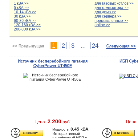
1 кВА >>
для газовых котлов >>
5 кВА >>
для компьютера >>
10-14 кВА >>
для дома >>
30 кВА >>
для сервера >>
60-80 кВА >>
промышленные >>
120-160 кВА >>
online >>
200-800 кВА >>
1
2
3
...
24
<< Предыдущая
Следующая >>
Источник бесперебойного питания
ИБП Cybe
CyberPower UT450E
2 200
Цена:
руб.
Цена
0.45 кВА
Мощность:
Интерактивный