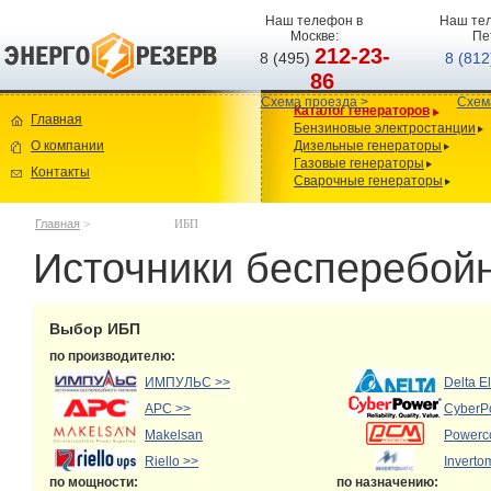
Наш телефон в
Наш тел
Москве:
Пе
212-23-
8 (495)
8 (81
86
Схема проезда >
Схем
Каталог генераторов
Главная
Бензиновые электростанции
О компании
Дизельные генераторы
Газовые генераторы
Контакты
Сварочные генераторы
Главная
>
ИБП
Источники бесперебойн
Выбор ИБП
по производителю:
ИМПУЛЬС >>
Delta E
APC >>
CyberP
Makelsan
Powerc
Riello >>
Inverto
по мощности:
по назначению: