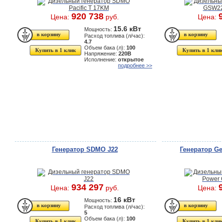
920 738
Цена:
руб.
Цена:
15.6 кВт
Мощность:
Расход топлива (л/час):
4.7
Объем бака (л):
100
Купить в 1 клик
Купить в 1 кли
Напряжение:
220В
Исполнение:
открытое
подробнее >>
Генератор SDMO J22
Генератор G
934 297
Цена:
руб.
Цена:
16 кВт
Мощность:
Расход топлива (л/час):
5
Объем бака (л):
100
Купить в 1 клик
Купить в 1 кли