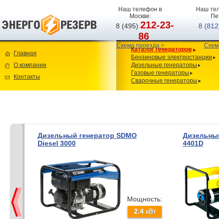
Наш телефон в
Наш тел
Москве:
Пе
212-23-
8 (495)
8 (81
86
Схема проезда >
Схем
Каталог генераторов
Главная
Бензиновые электростанции
О компании
Дизельные генераторы
Газовые генераторы
Контакты
Сварочные генераторы
Дизельный генератор SDMO
Дизельный
Diesel 3000
4401D
Мощность:
2.4
кВт