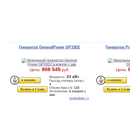
Генератор GeneralPower GP33DZ
Генератор P
908 545
Цена:
руб.
Цена:
24 кВт
Мощность:
Расход топлива (л/час):
4
Объем бака (л):
133
Купить в 1 клик
Купить в 1 кли
Исполнение:
в кожухе с
авр
подробнее >>