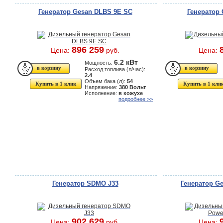
Генератор Gesan DLBS 9E SC
Генератор 
896 259
Цена:
руб.
Цена:
6.2 кВт
Мощность:
Расход топлива (л/час):
2.4
Объем бака (л):
54
Купить в 1 клик
Купить в 1 кли
Напряжение:
380 Вольт
Исполнение:
в кожухе
подробнее >>
Генератор SDMO J33
Генератор G
902 629
Цена:
руб.
Цена: