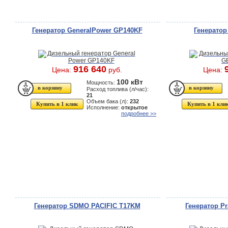
Генератор GeneralPower GP140KF
Генерато
916 640
Цена:
руб.
Цена:
100 кВт
Мощность:
Расход топлива (л/час):
21
Объем бака (л):
232
Купить в 1 клик
Купить в 1 кли
Исполнение:
открытое
подробнее >>
Генератор SDMO PACIFIC T17KM
Генератор P