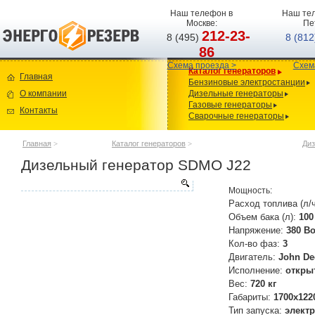
Наш телефон в
Наш тел
Москве:
Пе
212-23-
8 (495)
8 (81
86
Схема проезда >
Схем
Каталог генераторов
Главная
Бензиновые электростанции
О компании
Дизельные генераторы
Газовые генераторы
Контакты
Сварочные генераторы
Главная
>
Каталог генераторов
>
Диз
Дизельный генератор SDMO J22
Мощность:
Расход топлива (л/
Объем бака (л):
100
Напряжение:
380 В
Кол-во фаз:
3
Двигатель:
John De
Исполнение:
откры
Вес:
720 кг
Габариты:
1700x122
Тип запуска:
элект