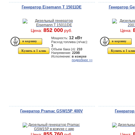
Генератор Eisemann T 15011DE
Генератор Ge
852 000
Цена:
руб.
Цена:
12 кВт
Мощность:
Расход топлива (л/час):
3
Объем бака (л):
210
Купить в 1 клик
Купить в 1 кли
Напряжение:
220В
Исполнение:
в кожухе
подробнее >>
Генератор Pramac GSW15P 400V
Генерато
855 760
Цена:
руб.
Цена: