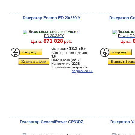
Генератор Energo ED 20/230 Y
Генератор G
871 828
Цена:
руб.
Цена:
13.2 кВт
Мощность:
Расход топлива (л/час):
3.6
Объем бака (л):
60
Купить в 1 клик
Купить в 1 кли
Напряжение:
220В
Исполнение:
открытое
подробнее >>
Генератор GeneralPower GP33DZ
Генератор 