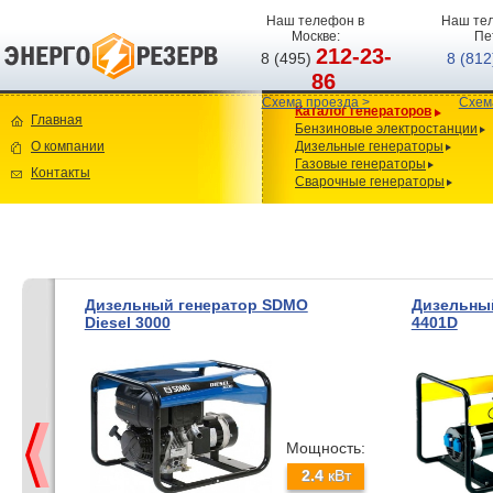
Наш телефон в
Наш тел
Москве:
Пе
212-23-
8 (495)
8 (81
86
Схема проезда >
Схем
Каталог генераторов
Главная
Бензиновые электростанции
О компании
Дизельные генераторы
Газовые генераторы
Контакты
Сварочные генераторы
Дизельный генератор SDMO
Дизельный
Diesel 3000
4401D
Мощность:
2.4
кВт