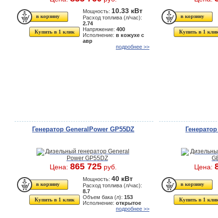
10.33 кВт
Мощность:
Расход топлива (л/час):
2.74
Напряжение:
400
Купить в 1 клик
Купить в 1 кли
Исполнение:
в кожухе с
авр
подробнее >>
Генератор GeneralPower GP55DZ
Генерато
865 725
Цена:
руб.
Цена:
40 кВт
Мощность:
Расход топлива (л/час):
8.7
Объем бака (л):
153
Купить в 1 клик
Купить в 1 кли
Исполнение:
открытое
подробнее >>