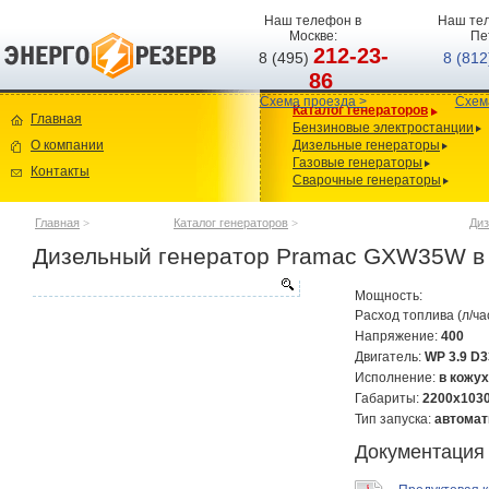
Наш телефон в
Наш тел
Москве:
Пе
212-23-
8 (495)
8 (81
86
Схема проезда >
Схем
Каталог генераторов
Главная
Бензиновые электростанции
О компании
Дизельные генераторы
Газовые генераторы
Контакты
Сварочные генераторы
Главная
>
Каталог генераторов
>
Диз
Дизельный генератор Pramac GXW35W в 
Мощность:
Расход топлива (л/ча
Напряжение:
400
Двигатель:
WP 3.9 D
Исполнение:
в кожух
Габариты:
2200х103
Тип запуска:
автомат
Документация