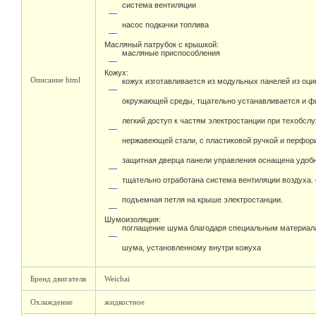
система вентиляции
насос подкачки топлива
Масляный патрубок с крышкой:
масляные приспособления
Кожух:
Описание html
кожух изготавливается из модульных панелей из оц
окружающей среды, тщательно устанавливается и фи
легкий доступ к частям электростанции при техобсл
нержавеющей стали, с пластиковой ручкой и перфо
защитная дверца панели управления оснащена удоб
тщательно отработана система вентиляции воздуха.
подъемная петля на крыше электростанции.
Шумоизоляция:
поглащение шума благодаря специальным материал
шума, установленному внутри кожуха
Бренд двигателя
Weichai
Охлаждение
жидкостное