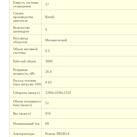
Емкость системы
17
охлаждения
Страна
производства
Китай
двигателя
Количество
4
цилиндров
Регулятор
Механический
оборотов
Объем масляной
9.5
системы
Рабочий объем
3860
Резервная
26.4
мощность, кВт
Расход топлива
8.63
(при нагрузке 100)
Габариты (кожух)
2200х1030х1320
Объем топливного
51
бака (кожух)
Вес (кожух)
910
Номинальный ток
60
Альтернаторы
Pramac PB18G/4