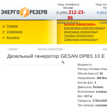
Наш телефон в
Наш тел
Москве:
Пе
212-23-
8 (495)
8 (81
86
Схема проезда >
Схем
Каталог генераторов
Главная
Бензиновые электростанции
О компании
Дизельные генераторы
Газовые генераторы
Контакты
Сварочные генераторы
Главная
>
Каталог генераторов
>
Диз
Дизельный генератор GESAN DPBS 10 E
Мощность:
Расход топлива (л/ча
Объем бака (л):
54
Напряжение:
380 Во
Кол-во фаз:
3
Двигатель:
Perkins
Исполнение:
в кожу
Вес:
437 кг
Габариты:
1755x104
Тип запуска:
электри