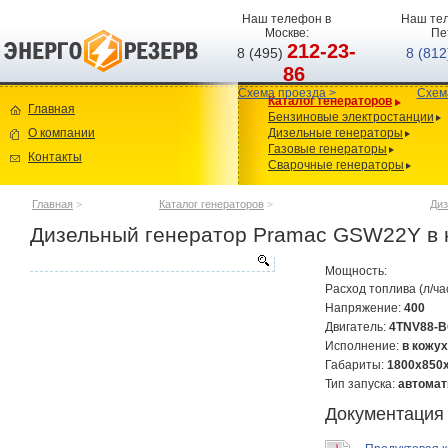
Наш телефон в
Наш тел
Москве:
Пе
212-23-
8 (495)
8 (81
86
Схема проезда >
Схем
Каталог генераторов
Главная
Бензиновые электростанции
О компании
Дизельные генераторы
Газовые генераторы
Контакты
Сварочные генераторы
Главная
>
Каталог генераторов
>
Диз
Дизельный генератор Pramac GSW22Y в к
Мощность:
Расход топлива (л/ча
Напряжение:
400
Двигатель:
4TNV88-
Исполнение:
в кожух
Габариты:
1800х850
Тип запуска:
автомат
Документация