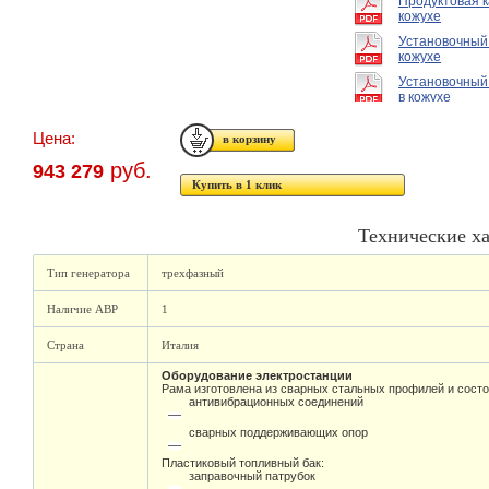
Продуктовая к
кожухе
Установочный
кожухе
Установочный
в кожухе
Цена:
руб.
943 279
Купить в 1 клик
Технические х
Тип генератора
трехфазный
Наличие АВР
1
Страна
Италия
Оборудование электростанции
Рама изготовлена из сварных стальных профилей и состо
антивибрационных соединений
сварных поддерживающих опор
Пластиковый топливный бак:
заправочный патрубок