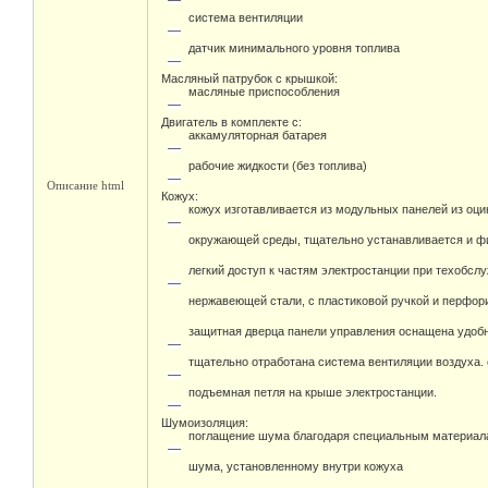
система вентиляции
датчик минимального уровня топлива
Масляный патрубок с крышкой:
масляные приспособления
Двигатель в комплекте с:
аккамуляторная батарея
рабочие жидкости (без топлива)
Описание html
Кожух:
кожух изготавливается из модульных панелей из оц
окружающей среды, тщательно устанавливается и фи
легкий доступ к частям электростанции при техобсл
нержавеющей стали, с пластиковой ручкой и перфо
защитная дверца панели управления оснащена удоб
тщательно отработана система вентиляции воздуха.
подъемная петля на крыше электростанции.
Шумоизоляция:
поглащение шума благодаря специальным материал
шума, установленному внутри кожуха