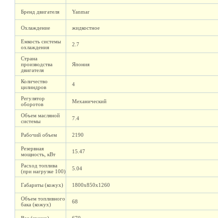
Бренд двигателя
Yanmar
Охлаждение
жидкостное
Емкость системы
2.7
охлаждения
Страна
производства
Япония
двигателя
Количество
4
цилиндров
Регулятор
Механический
оборотов
Объем масляной
7.4
системы
Рабочий объем
2190
Резервная
15.47
мощность, кВт
Расход топлива
5.04
(при нагрузке 100)
Габариты (кожух)
1800х850х1260
Объем топливного
68
бака (кожух)