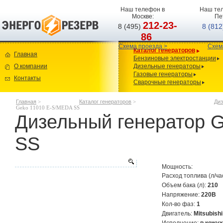
Наш телефон в
Наш тел
Москве:
Пе
212-23-
8 (495)
8 (81
86
Схема проезда >
Схем
Каталог генераторов
Главная
Бензиновые электростанции
О компании
Дизельные генераторы
Газовые генераторы
Контакты
Сварочные генераторы
Главная
>
Каталог генераторов
>
Диз
Geko 11010 E-S/MEDA SS
Дизельный генератор 
SS
Мощность:
Расход топлива (л/ча
Объем бака (л):
210
Напряжение:
220В
Кол-во фаз:
1
Двигатель:
Mitsubish