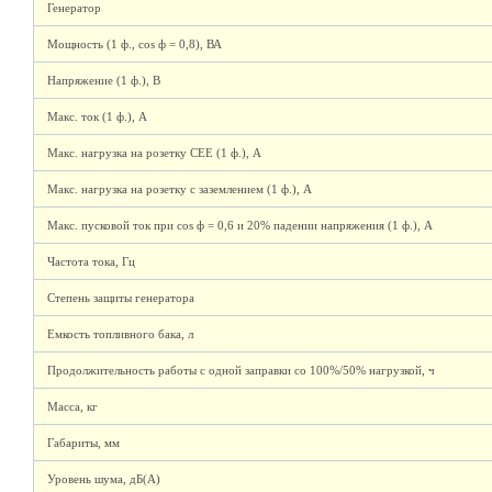
Генератор
Мощность (1 ф., cos ф = 0,8), ВА
Напряжение (1 ф.), В
Макс. ток (1 ф.), А
Макс. нагрузка на розетку СЕЕ (1 ф.), А
Макс. нагрузка на розетку с заземлением (1 ф.), А
Макс. пусковой ток при cos ф = 0,6 и 20% падении напряжения (1 ф.), А
Частота тока, Гц
Степень защиты генератора
Емкость топливного бака, л
Продолжительность работы с одной заправки со 100%/50% нагрузкой, ч
Масса, кг
Габариты, мм
Уровень шума, дБ(А)