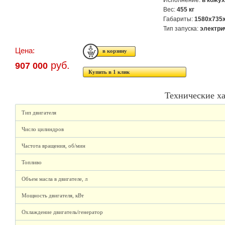
Исполнение:
в кожу
Вес:
455 кг
Габариты:
1580х735
Тип запуска:
электри
Цена:
руб.
907 000
Купить в 1 клик
Технические х
Тип двигателя
Число цилиндров
Частота вращения, об/мин
Топливо
Объем масла в двигателе, л
Мощность двигателя, кВт
Охлаждение двигатель/генератор