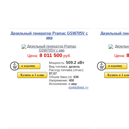
Дизельный генератор Pramac GSW705V с
Дизельный ген
авр
8 011 500
8
Цена:
руб.
Цена:
509.2 кВт
Мощность:
Вид топлива:
дизель
Расход топлива (л/час):
97.57
Купить в 1 клик
Купить в 1 кл
Объем бака (л):
636
Напряжение:
400
Исполнение:
с авр
подробнее >>