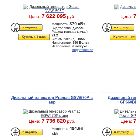
7 622 095
7
Цена:
руб.
Цена:
370 кВт
Мощность:
Вид топлива:
дизель
Расход топлива (л/час):
71.2
Купить в 1 клик
Купить в 1 кл
Объем бака (л):
1055
Напряжение:
380 Вольт
Исполнение:
в кожухе
подробнее >>
Дизельный генератор Pramac GSW670P с
Дизельный ген
авр
GP660BD
7 736 820
7
Цена:
руб.
Цена:
494.66
Мощность:
кВт