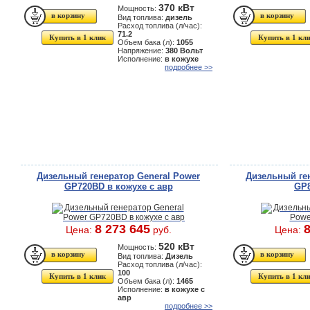
370 кВт
Мощность:
Вид топлива:
дизель
Расход топлива (л/час):
71.2
Купить в 1 клик
Купить в 1 кл
Объем бака (л):
1055
Напряжение:
380 Вольт
Исполнение:
в кожухе
подробнее >>
Дизельный генератор General Power
Дизельный ген
GP720BD в кожухе с авр
GP8
8 273 645
8
Цена:
руб.
Цена:
520 кВт
Мощность:
Вид топлива:
Дизель
Расход топлива (л/час):
100
Купить в 1 клик
Купить в 1 кл
Объем бака (л):
1465
Исполнение:
в кожухе с
авр
подробнее >>