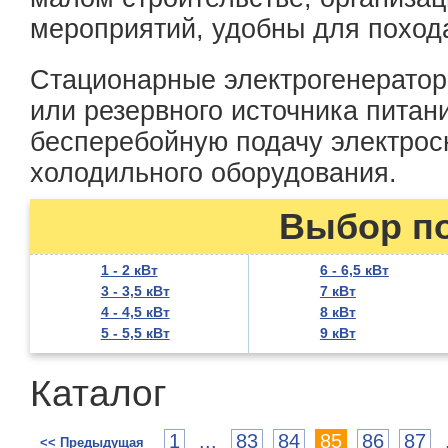
мероприятий, удобны для поход
Стационарные электрогенератор
или резервного источника питан
бесперебойную подачу электрос
холодильного оборудования.
Выбор п
1 - 2 кВт
6 - 6,5 кВт
3 - 3,5 кВт
7 кВт
4 - 4,5 кВт
8 кВт
5 - 5,5 кВт
9 кВт
Каталог
1
...
83
84
85
86
87
<< Предыдущая