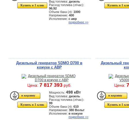
Вид топлива:
дизель
Расход топлива (л/час):
Купить в 1 клик
Купить в 1 кл
96.92
Объем бака (л):
1000
Напряжение:
400
Исполнение:
с авр
подробнее >>
Дизельный генератор SDMO D700 в
Дизельный ген
кожухе с АВР
ко
7 817 393
7
Цена:
руб.
Цена:
498 кВт
Мощность:
Вид топлива:
дизель
Расход топлива (л/час):
99
Купить в 1 клик
Купить в 1 кл
Объем бака (л):
610
Напряжение:
380 Вольт
Исполнение:
в кожухе
подробнее >>