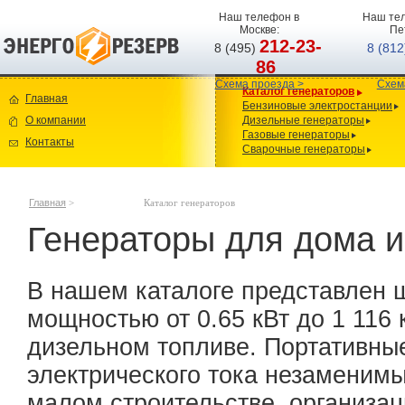
Наш телефон в
Наш тел
Москве:
Пе
212-23-
8 (495)
8 (81
86
Схема проезда >
Схем
Каталог генераторов
Главная
Бензиновые электростанции
О компании
Дизельные генераторы
Газовые генераторы
Контакты
Сварочные генераторы
Главная
>
Каталог генераторов
Генераторы для дома и
В нашем каталоге представлен 
мощностью от 0.65 кВт до 1 116 
дизельном топливе. Портативны
электрического тока незаменимы
малом строительстве, организац