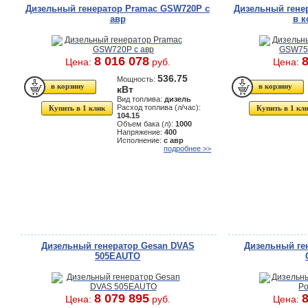
Дизельный генератор Pramac GSW720P с
Дизельный гене
авр
в к
8 016 078
8
Цена:
руб.
Цена:
536.75
Мощность:
кВт
Вид топлива:
дизель
Расход топлива (л/час):
Купить в 1 клик
Купить в 1 кл
104.15
Объем бака (л):
1000
Напряжение:
400
Исполнение:
с авр
подробнее >>
Дизельный генератор Gesan DVAS
Дизельный ген
505EAUTO
8 079 895
8
Цена:
руб.
Цена: