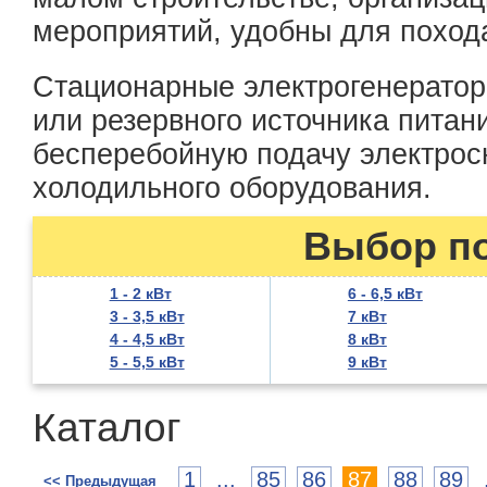
мероприятий, удобны для поход
Стационарные электрогенератор
или резервного источника питан
бесперебойную подачу электрос
холодильного оборудования.
Выбор п
1 - 2 кВт
6 - 6,5 кВт
3 - 3,5 кВт
7 кВт
4 - 4,5 кВт
8 кВт
5 - 5,5 кВт
9 кВт
Каталог
1
...
85
86
87
88
89
<< Предыдущая