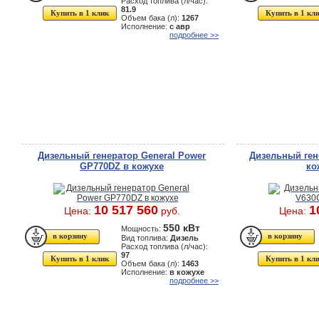
Расход топлива (л/час):
81.9
Купить в 1 клик
Купить в 1 кл
Объем бака (л):
1267
Исполнение:
с авр
подробнее >>
Дизельный генератор General Power
Дизельный ген
GP770DZ в кожухе
ко
10 517 560
1
Цена:
руб.
Цена:
550 кВт
Мощность:
Вид топлива:
Дизель
Расход топлива (л/час):
97
Купить в 1 клик
Купить в 1 кл
Объем бака (л):
1463
Исполнение:
в кожухе
подробнее >>