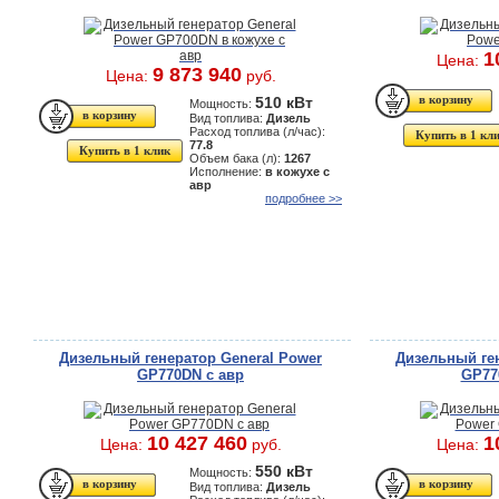
1
Цена:
9 873 940
Цена:
руб.
510 кВт
Мощность:
Вид топлива:
Дизель
Расход топлива (л/час):
Купить в 1 кл
77.8
Купить в 1 клик
Объем бака (л):
1267
Исполнение:
в кожухе с
авр
подробнее >>
Дизельный генератор General Power
Дизельный ген
GP770DN с авр
GP77
10 427 460
1
Цена:
руб.
Цена:
550 кВт
Мощность:
Вид топлива:
Дизель