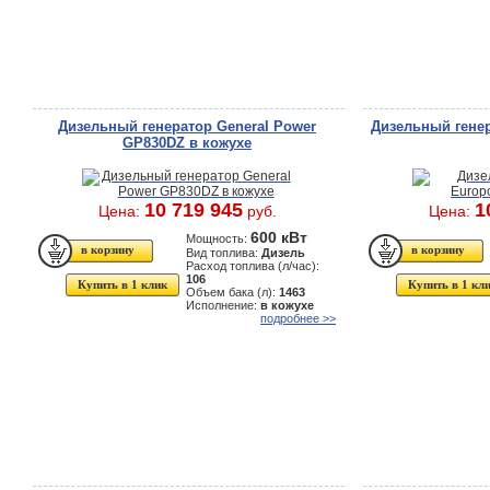
Дизельный генератор General Power
Дизельный генер
GP830DZ в кожухе
10 719 945
1
Цена:
руб.
Цена:
600 кВт
Мощность:
Вид топлива:
Дизель
Расход топлива (л/час):
106
Купить в 1 клик
Купить в 1 кл
Объем бака (л):
1463
Исполнение:
в кожухе
подробнее >>