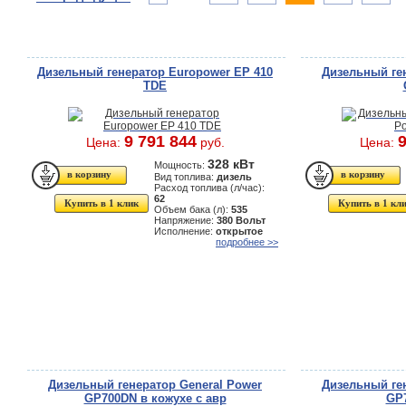
Дизельный генератор Europower EP 410
Дизельный ген
TDE
9 791 844
9
Цена:
руб.
Цена:
328 кВт
Мощность:
Вид топлива:
дизель
Расход топлива (л/час):
62
Купить в 1 клик
Купить в 1 кл
Объем бака (л):
535
Напряжение:
380 Вольт
Исполнение:
открытое
подробнее >>
Дизельный генератор General Power
Дизельный ген
GP700DN в кожухе с авр
GP7