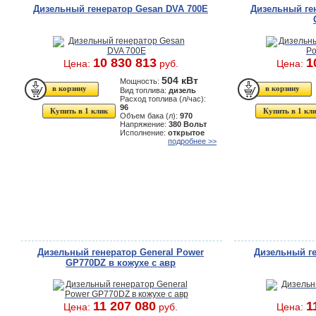
Дизельный генератор Gesan DVA 700E
Дизельный ген
10 830 813
1
Цена:
руб.
Цена:
504 кВт
Мощность:
Вид топлива:
дизель
Расход топлива (л/час):
96
Купить в 1 клик
Купить в 1 кл
Объем бака (л):
970
Напряжение:
380 Вольт
Исполнение:
открытое
подробнее >>
Дизельный генератор General Power
Дизельный г
GP770DZ в кожухе с авр
11 207 080
1
Цена:
руб.
Цена: