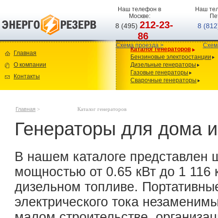
Наш телефон в
Наш тел
Москве:
Пе
212-23-
8 (495)
8 (81
86
Схема проезда >
Схем
Каталог генераторов
Главная
Бензиновые электростанции
О компании
Дизельные генераторы
Газовые генераторы
Контакты
Сварочные генераторы
Главная
>
Каталог генераторов
Генераторы для дома и
В нашем каталоге представлен 
мощностью от 0.65 кВт до 1 116 
дизельном топливе. Портативны
электрического тока незаменимы
малом строительстве, организац