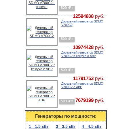
509
кВт
12594808
руб.
Дизельный генератор SDMO
V700C2
509
кВт
10974428
руб.
Дизельный генератор SDMO
V700C2 в кожухе с АВР
509
кВт
11791753
руб.
Дизельный генератор SDMO
V700C2 с АВР
7679199
руб.
509
кВт
Генераторы по мощности:
1 - 1,5 кВт
3 - 3,5 кВт
4 - 4,5 кВт