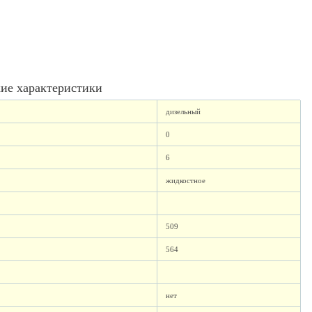
ие характеристики
дизельный
0
6
жидкостное
509
564
нет