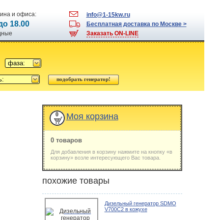
ина и офиса:
info@1-15kw.ru
 до 18.00
Бесплатная доставка по Москве >
одные
Заказать ON-LINE
фаза:
ь:
0
Моя корзина
0 товаров
Для добавления в корзину нажмите на кнопку «в
корзину» возле интересующего Вас товара.
похожие товары
Дизельный генератор SDMO
V700C2 в кожухе