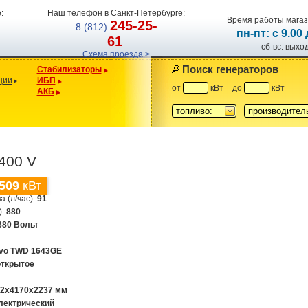
:
Наш телефон в Санкт-Петербурге:
Время работы магаз
245-25-
8 (812)
пн-пт: с 9.00
61
сб-вс: вых
Схема проезда >
Поиск генераторов
Стабилизаторы
ции
ИБП
от
кВт
до
кВт
АКБ
топливо:
производител
400 V
509
кВт
а (л/час):
91
):
880
380 Вольт
lvo TWD 1643GE
открытое
82x4170x2237 мм
лектрический