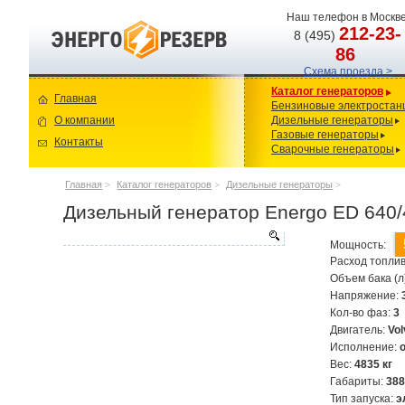
Наш телефон в Москве
212-23-
8 (495)
86
Схема проезда >
Каталог генераторов
Главная
Бензиновые электростан
О компании
Дизельные генераторы
Газовые генераторы
Контакты
Сварочные генераторы
Главная
>
Каталог генераторов
>
Дизельные генераторы
>
Дизельный генератор Energo ED 640/
Мощность:
Расход топлив
Объем бака (л
Напряжение:
Кол-во фаз:
3
Двигатель:
Vo
Исполнение:
Вес:
4835 кг
Габариты:
38
Тип запуска:
э