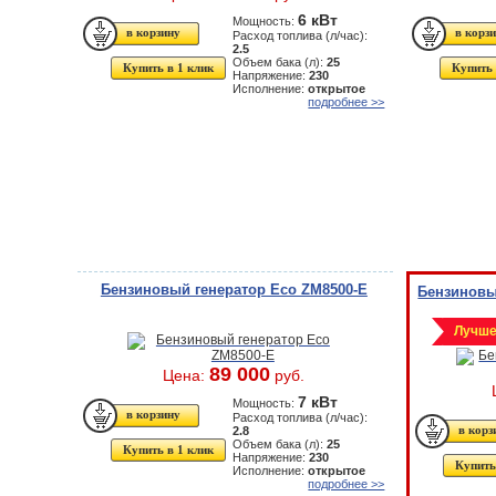
6 кВт
Мощность:
Расход топлива (л/час):
2.5
Объем бака (л):
25
Купить в 1 клик
Купить 
Напряжение:
230
Исполнение:
открытое
подробнее >>
Бензиновый генератор Eco ZM8500-E
Бензиновы
Лучше
89 000
Цена:
руб.
7 кВт
Мощность:
Расход топлива (л/час):
2.8
Объем бака (л):
25
Купить в 1 клик
Напряжение:
230
Купить
Исполнение:
открытое
подробнее >>