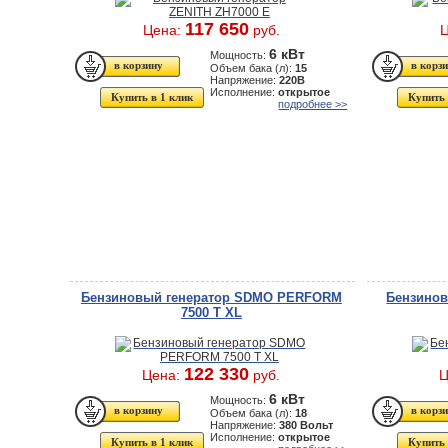
117 650
Цена:
руб.
6 кВт
Мощность:
Объем бака (л):
15
Напряжение:
220В
Исполнение:
открытое
Купить в 1 клик
Купить 
подробнее >>
Бензиновый генератор SDMO PERFORM
Бензинов
7500 T XL
122 330
Цена:
руб.
Ц
6 кВт
Мощность:
Объем бака (л):
18
Напряжение:
380 Вольт
Исполнение:
открытое
Купить в 1 клик
Купить 