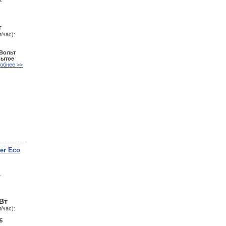
т
/час):
 Вольт
рытое
обнее >>
er Eco
кВт
/час):
5