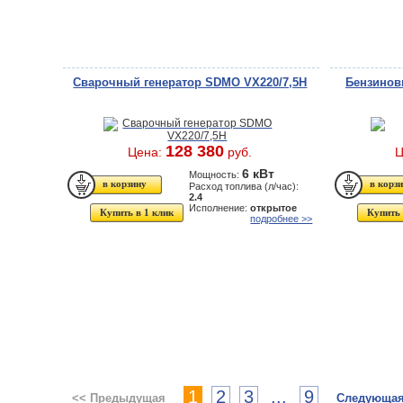
Сварочный генератор SDMO VX220/7,5H
Бензинов
128 380
Цена:
руб.
Ц
6 кВт
Мощность:
Расход топлива (л/час):
2.4
Исполнение:
открытое
Купить в 1 клик
Купить 
подробнее >>
1
2
3
...
9
<< Предыдущая
Следующая