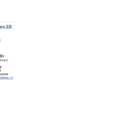
aru EB
кВт
/час):
6
В
рытое
обнее >>