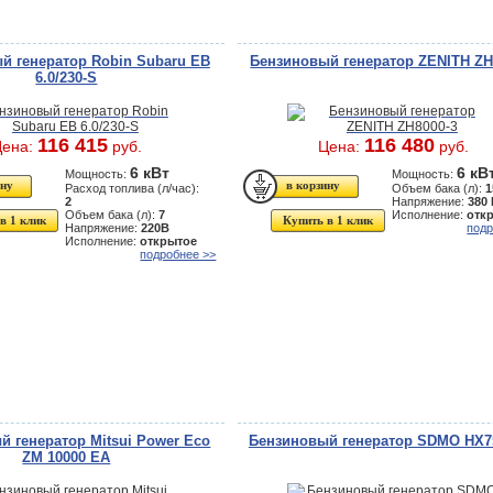
й генератор Robin Subaru EB
Бензиновый генератор ZENITH ZH
6.0/230-S
116 415
116 480
Цена:
руб.
Цена:
руб.
6 кВт
6 кВ
Мощность:
Мощность:
Расход топлива (л/час):
Объем бака (л):
1
2
Напряжение:
380
Объем бака (л):
7
Исполнение:
отк
в 1 клик
Купить в 1 клик
Напряжение:
220В
подр
Исполнение:
открытое
подробнее >>
й генератор Mitsui Power Eco
Бензиновый генератор SDMO HX7
ZM 10000 ЕA