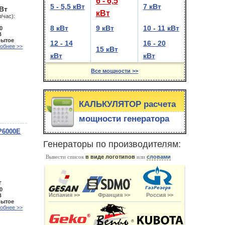
6 - 6,5
5 - 5,5 кВт
7 кВт
кВт
кВт
/час):
8 кВт
9 кВт
10 - 11 кВт
0
В
рытое
12 - 14
16 - 20
обнее >>
15 кВт
кВт
кВт
Все мощности >>
КАЛЬКУЛЯТОР расчета
мощности генератора
P6000E
Генераторы по производителям:
Вывести список
в виде логотипов
или
словами
т
0
Испания >>
Франция >>
Россия >>
В
рытое
обнее >>