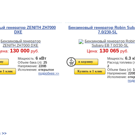
ый генератор ZENITH ZH7000
Бензиновый генератор Robin Sub
DXE
7.0/230-SL
130 000
130 065
ена:
руб.
Цена:
руб.
6 кВт
6.3 
Мощность:
Мощность:
Объем бака (л):
25
Расход топлива (л
Напряжение:
220В
2
Исполнение:
открытое
Объем бака (л):
1
в 1 клик
Купить в 1 клик
подробнее >>
Напряжение:
220
Исполнение:
отк
подр
 >>