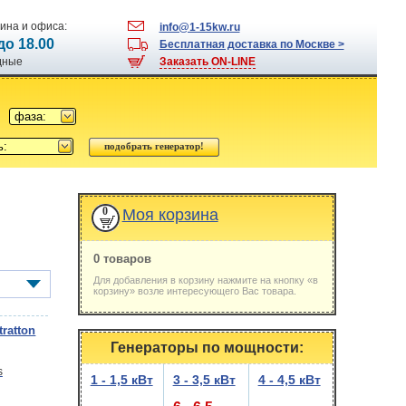
ина и офиса:
info@1-15kw.ru
 до 18.00
Бесплатная доставка по Москве >
одные
Заказать ON-LINE
фаза:
ь:
0
Моя корзина
0 товаров
Для добавления в корзину нажмите на кнопку «в
корзину» возле интересующего Вас товара.
ratton
Генераторы по мощности:
1 - 1,5 кВт
3 - 3,5 кВт
4 - 4,5 кВт