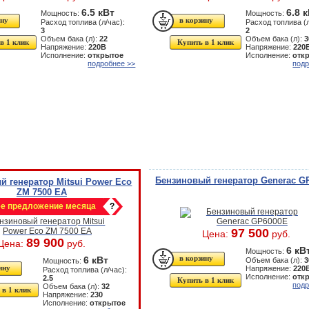
6.5 кВт
6.8 
Мощность:
Мощность:
Расход топлива (л/час):
Расход топлива (л
3
2
Объем бака (л):
22
Объем бака (л):
3
в 1 клик
Купить в 1 клик
Напряжение:
220В
Напряжение:
220
Исполнение:
открытое
Исполнение:
отк
подробнее >>
подр
Бензиновый генератор Generac G
й генератор Mitsui Power Eco
ZM 7500 EA
е предложение месяца
?
97 500
Цена:
руб.
89 900
Цена:
руб.
6 кВ
Мощность:
6 кВт
Объем бака (л):
3
Мощность:
Напряжение:
220
Расход топлива (л/час):
Исполнение:
отк
2.5
Купить в 1 клик
подр
Объем бака (л):
32
 в 1 клик
Напряжение:
230
Исполнение:
открытое