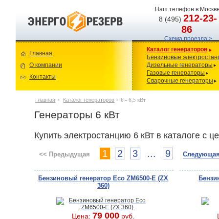
Наш телефон в Москве
212-23-
8 (495)
86
Схема проезда >
Каталог генераторов
Главная
Бензиновые электростан
О компании
Дизельные генераторы
Газовые генераторы
Контакты
Сварочные генераторы
Главная
>
Каталог генераторов
>
6 - 6,5 кВт
Генераторы 6 кВт
Купить электростанцию 6 кВт в каталоге с ц
1
2
3
...
9
<< Предыдущая
Следующая
Бензиновый генератор Eco ZM6500-E (ZX
Бензи
360)
79 000
Цена:
руб.