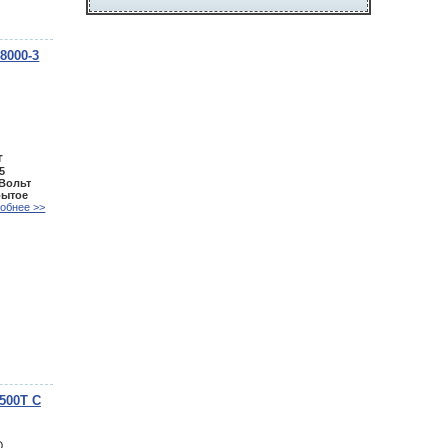
8000-3
т
5
 Вольт
рытое
обнее >>
500T C