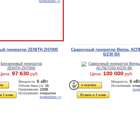
подробнее >>
ый генератор ZENITH ZH7000
Сварочный генератор Вепрь АСП
6/230 ВХ
97 630
100 000
Цена:
руб.
Цена:
руб.
6 кВт
6 кВ
Мощность:
Мощность:
Объем бака (л):
15
Исполнение:
отк
Напряжение:
220В
подр
Исполнение:
открытое
в 1 клик
Купить в 1 клик
подробнее >>