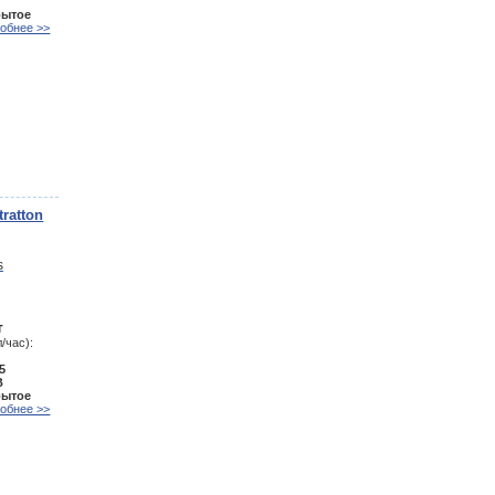
рытое
обнее >>
ratton
т
/час):
5
В
рытое
обнее >>