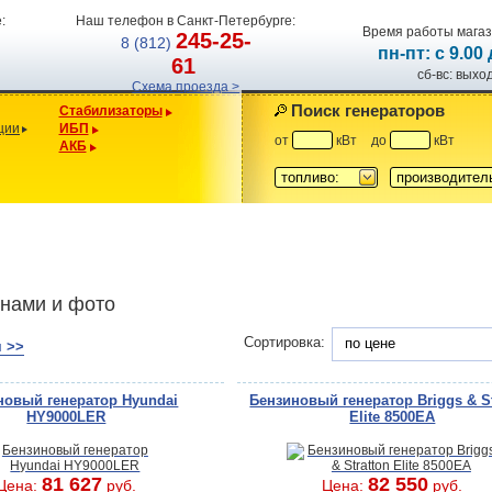
:
Наш телефон в Санкт-Петербурге:
Время работы магаз
245-25-
8 (812)
пн-пт: с 9.00
61
сб-вс: вых
Схема проезда >
Поиск генераторов
Стабилизаторы
ции
ИБП
от
кВт
до
кВт
АКБ
топливо:
производител
енами и фото
Сортировка:
по цене
 >>
новый генератор Hyundai
Бензиновый генератор Briggs & St
HY9000LER
Elite 8500EA
81 627
82 550
Цена:
руб.
Цена:
руб.