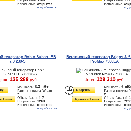
Напряжение:
220В
Напряжение:
230
Исполнение:
открытое
Исполнение:
отк
подробнее >>
подр
й генератор Robin Subaru EB
Бензиновый генератор Briggs & St
7.0/230-S
ProMax 7500EA
125 288
128 310
ена:
руб.
Цена:
руб.
6.3 кВт
6 кВ
Мощность:
Мощность:
Расход топлива (л/час):
Расход топлива (л
2
2
Объем бака (л):
7
Объем бака (л):
1
в 1 клик
Купить в 1 клик
Напряжение:
220В
Напряжение:
220
Исполнение:
открытое
Исполнение:
отк
подробнее >>
подр