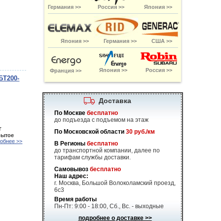
Германия >>
Россия >>
Япония >>
Япония >>
Германия >>
США >>
Япония >>
Россия >>
Франция >>
БT200-
Доставка
По Москве
бесплатно
до подъезда с подъемом на этаж
т
По Московской области
30 руб./км
рытое
обнее >>
В Регионы
бесплатно
до транспортной компании, далее по
тарифам службы доставки.
Самовывоз
бесплатно
Наш адрес:
г. Москва, Большой Волоколамский проезд,
6с3
Время работы
Пн-Пт: 9:00 - 18:00, Сб., Вс. - выходные
подробнее о доставке >>