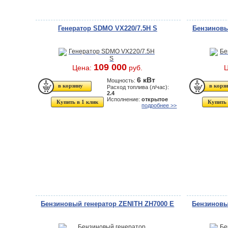
Генератор SDMO VX220/7.5H S
Бензиновы
109 000
Цена:
руб.
6 кВт
Мощность:
Расход топлива (л/час):
2.4
Исполнение:
открытое
Купить в 1 клик
Купить 
подробнее >>
Бензиновый генератор ZENITH ZH7000 E
Бензиновы