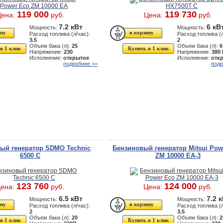
119 000
119 730
Цена:
руб.
Цена:
руб.
7.2 кВт
6 кВ
Мощность:
Мощность:
Расход топлива (л/час):
Расход топлива (л
3.5
2
Объем бака (л):
25
Объем бака (л):
6
в 1 клик
Купить в 1 клик
Напряжение:
230
Напряжение:
380
Исполнение:
открытое
Исполнение:
отк
подробнее >>
подр
ый генератор SDMO Technic
Бензиновый генератор Mitsui Pow
6500 C
ZM 10000 ЕA-3
123 760
124 000
ена:
руб.
Цена:
руб.
6.5 кВт
7.2 
Мощность:
Мощность:
Расход топлива (л/час):
Расход топлива (л
2
3.5
Объем бака (л):
20
Объем бака (л):
2
в 1 клик
Купить в 1 клик