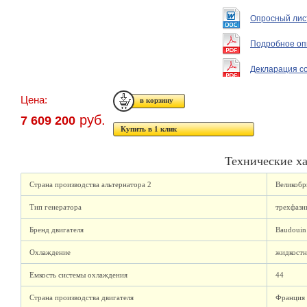
Опросный лис
Подробное оп
Декларация с
Цена:
руб.
7 609 200
Купить в 1 клик
Технические х
Страна производства альтернатора 2
Великобр
Тип генератора
трехфазн
Бренд двигателя
Baudouin
Охлаждение
жидкостн
Емкость системы охлаждения
44
Страна производства двигателя
Франция