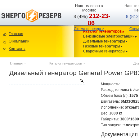
Наш телефон в
Наш тел
Москве:
Пе
212-23-
8 (495)
8 (81
86
Схема проезда >
Схем
Каталог генераторов
Главная
Бензиновые электростанции
О компании
Дизельные генераторы
Газовые генераторы
Контакты
Сварочные генераторы
Главная
>
Каталог генераторов
>
Диз
Дизельный генератор General Power GP
Мощность:
Расход топлива (л/ча
Объем бака (л):
1575
Двигатель:
6M33G825
Исполнение:
открыт
Вес:
3000 кг
Габариты:
3800*1600
Тип запуска:
электри
Документация