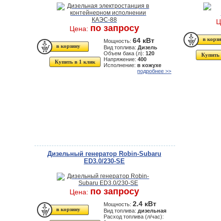
Ц
по запросу
Цена:
64 кВт
Мощность:
Вид топлива:
Дизель
Объем бака (л):
120
Купить 
Напряжение:
400
Купить в 1 клик
Исполнение:
в кожухе
подробнее >>
Дизельный генератор Robin-Subaru
ED3.0/230-SE
по запросу
Цена:
2.4 кВт
Мощность:
Вид топлива:
дизельная
Расход топлива (л/час):