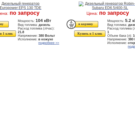
по запросу
по запросу
ена:
Цена:
104 кВт
5.2 
Мощность:
Мощность:
Вид топлива:
дизель
Вид топлива:
диз
Расход топлива (л/час):
Расход топлива (л
21.8
1
в 1 клик
Купить в 1 клик
Напряжение:
380 Вольт
Объем бака (л):
1
Исполнение:
в кожухе
Напряжение:
380
подробнее >>
Исполнение:
отк
подр