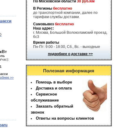
По Московской области
30 руб./км
В Регионы
бесплатно
до транспортной компании, далее по
тарифам службы доставки.
 шасси
Самовывоз
бесплатно
Наш адрес:
г. Москва, Большой Волоколамский проезд,
6с3
Время работы
Пн-Пт: 9:00 - 18:00, Сб., Вс. - выходные
 кВт
подробнее о доставке >>
ель
/час):
1
Полезная информация
шасси
обнее >>
Помощь в выборе
Доставка и оплата
Сервисное
обслуживание
Заказать обратный
звонок
Ответы на вопросы клиентов
baru