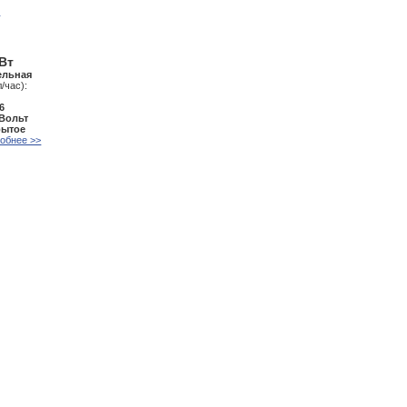
кВт
ельная
/час):
6
 Вольт
рытое
обнее >>