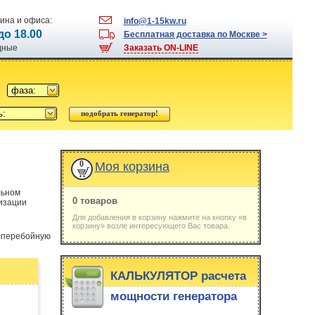
ина и офиса:
info@1-15kw.ru
 до 18.00
Бесплатная доставка по Москве >
одные
Заказать ON-LINE
фаза:
ь:
0
Моя корзина
льном
0 товаров
низации
Для добавления в корзину нажмите на кнопку «в
корзину» возле интересующего Вас товара.
есперебойную
КАЛЬКУЛЯТОР расчета
мощности генератора