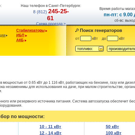
:
Наш телефон в Санкт-Петербурге:
Время работы магаз
245-25-
8 (812)
пн-пт: с 9.00
61
сб-вс: вых
Схема проезда >
Поиск генераторов
Стабилизаторы
ции
ИБП
от
кВт
до
кВт
АКБ
топливо:
производител
 мощностью от 0.65 кВт до 1 116 кВт, работающих на бензине, газу или дизе
ока незаменимы для использования на даче, при малом строительстве, орга
и.
ного или резервного источника питания. Система автозапуска обеспечит б
борудования.
бор по мощности:
10 - 11 кВт
50 кВт
12 - 14 кВт
100 кВт