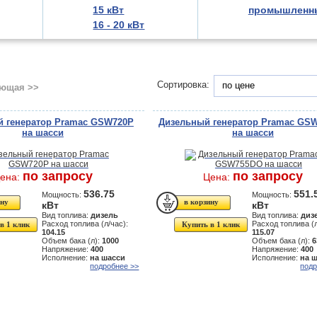
15 кВт
промышленн
16 - 20 кВт
Сортировка:
по цене
ющая >>
 генератор Pramac GSW720P
Дизельный генератор Pramac GS
на шасси
на шасси
по запросу
по запросу
ена:
Цена:
536.75
551.
Мощность:
Мощность:
кВт
кВт
Вид топлива:
дизель
Вид топлива:
диз
Расход топлива (л/час):
Расход топлива (л
в 1 клик
Купить в 1 клик
104.15
115.07
Объем бака (л):
1000
Объем бака (л):
6
Напряжение:
400
Напряжение:
400
Исполнение:
на шасси
Исполнение:
на 
подробнее >>
подр