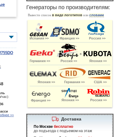
ые
Генераторы по производителям:
Вывести список
в виде логотипов
или
словами
Испания >>
Франция >>
Россия >>
W755DO
Германия >>
Россия >>
Япония >>
Япония >>
Германия >>
США >>
58
ель
/час):
Япония >>
Россия >>
Франция >>
36
шасси
обнее >>
Доставка
По Москве
бесплатно
до подъезда с подъемом на этаж