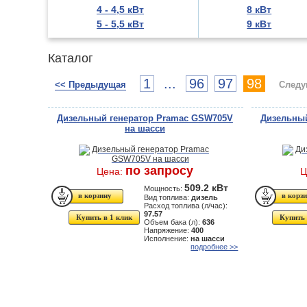
4 - 4,5 кВт
8 кВт
5 - 5,5 кВт
9 кВт
Каталог
1
...
96
97
98
<< Предыдущая
Следу
Дизельный генератор Pramac GSW705V
Дизельный
на шасси
по запросу
Цена:
Ц
509.2 кВт
Мощность:
Вид топлива:
дизель
Расход топлива (л/час):
97.57
Купить в 1 клик
Купить 
Объем бака (л):
636
Напряжение:
400
Исполнение:
на шасси
подробнее >>