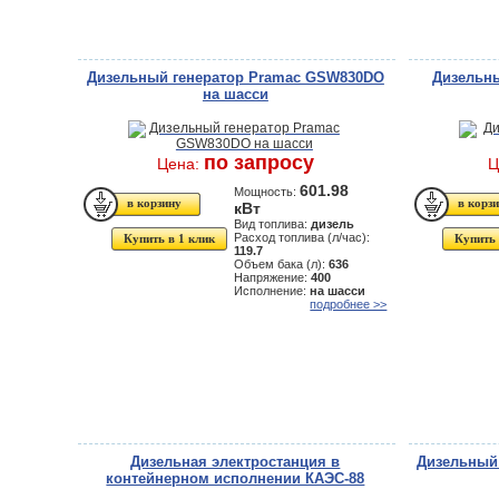
Дизельный генератор Pramac GSW830DO
Дизельны
на шасси
по запросу
Цена:
Ц
601.98
Мощность:
кВт
Вид топлива:
дизель
Расход топлива (л/час):
Купить в 1 клик
Купить 
119.7
Объем бака (л):
636
Напряжение:
400
Исполнение:
на шасси
подробнее >>
Дизельная электростанция в
Дизельный 
контейнерном исполнении КАЭС-88