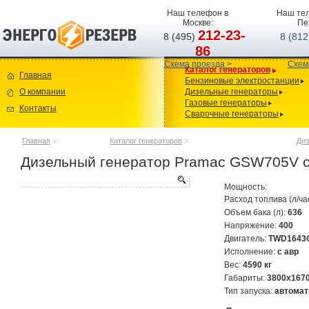
Наш телефон в
Наш тел
Москве:
Пе
212-23-
8 (495)
8 (81
86
Схема проезда >
Схем
Каталог генераторов
Главная
Бензиновые электростанции
О компании
Дизельные генераторы
Газовые генераторы
Контакты
Сварочные генераторы
Главная
>
Каталог генераторов
>
Диз
Дизельный генератор Pramac GSW705V с
Мощность:
Расход топлива (л/ча
Объем бака (л):
636
Напряжение:
400
Двигатель:
TWD1643
Исполнение:
с авр
Вес:
4590 кг
Габариты:
3800х167
Тип запуска:
автомат