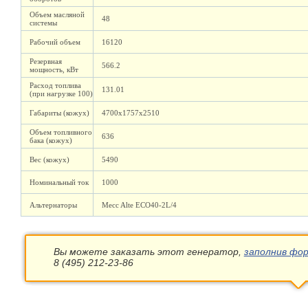
Объем масляной
48
системы
Рабочий объем
16120
Резервная
566.2
мощность, кВт
Расход топлива
131.01
(при нагрузке 100)
Габариты (кожух)
4700х1757х2510
Объем топливного
636
бака (кожух)
Вес (кожух)
5490
Номинальный ток
1000
Альтернаторы
Mecc Alte ECO40-2L/4
Вы можете заказать этот генератор,
заполнив фор
8 (495) 212-23-86