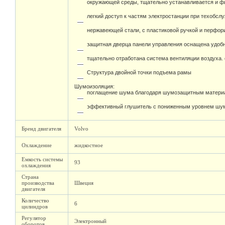
окружающей среды, тщательно устанавливается и фи
легкий доступ к частям электростанции при техобсл
нержавеющей стали, с пластиковой ручкой и перфо
защитная дверца панели управления оснащена удоб
тщательно отработана система вентиляции воздуха.
Структура двойной точки подъема рамы
Шумоизоляция:
поглащение шума благодаря шумозащитным матери
эффективный глушитель с пониженным уровнем шума
Бренд двигателя
Volvo
Охлаждение
жидкостное
Емкость системы
93
охлаждения
Страна
производства
Швеция
двигателя
Количество
6
цилиндров
Регулятор
Электронный
оборотов