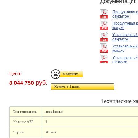
Документация
Продуктовая 
открытое
Продуктовая к
кожухе
Установочный
открытое
Установочный
кожухе
Установочный
в кожухе
Цена:
руб.
8 044 750
Купить в 1 клик
Технические х
Тип генератора
трехфазный
Наличие АВР
1
Страна
Италия