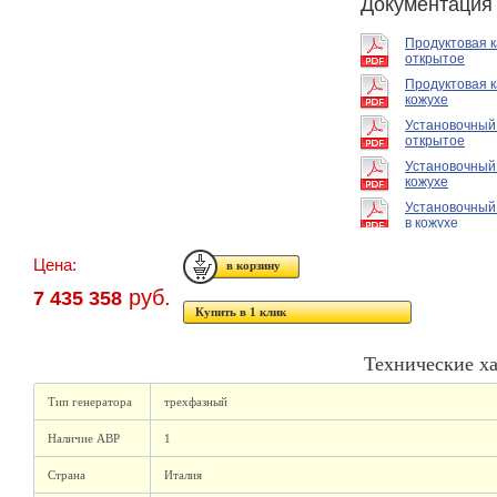
Документация
Продуктовая 
открытое
Продуктовая к
кожухе
Установочный
открытое
Установочный
кожухе
Установочный
в кожухе
Цена:
руб.
7 435 358
Купить в 1 клик
Технические х
Тип генератора
трехфазный
Наличие АВР
1
Страна
Италия