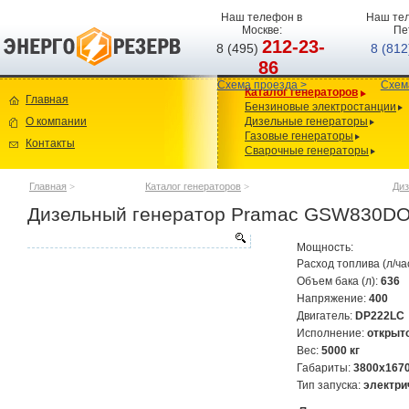
Наш телефон в
Наш тел
Москве:
Пе
212-23-
8 (495)
8 (81
86
Схема проезда >
Схем
Каталог генераторов
Главная
Бензиновые электростанции
О компании
Дизельные генераторы
Газовые генераторы
Контакты
Сварочные генераторы
Главная
>
Каталог генераторов
>
Диз
Дизельный генератор Pramac GSW830D
Мощность:
Расход топлива (л/ча
Объем бака (л):
636
Напряжение:
400
Двигатель:
DP222LC
Исполнение:
открыт
Вес:
5000 кг
Габариты:
3800х167
Тип запуска:
электри