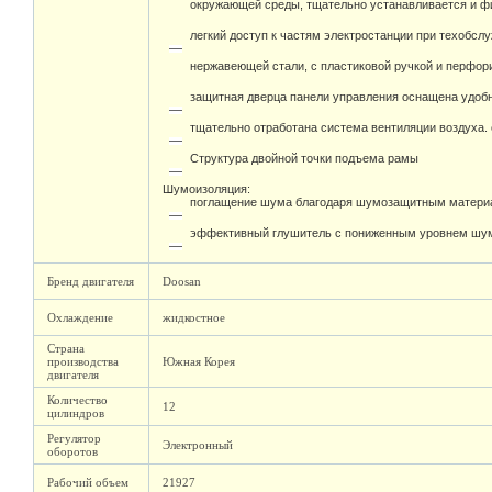
окружающей среды, тщательно устанавливается и фи
легкий доступ к частям электростанции при техобсл
нержавеющей стали, с пластиковой ручкой и перфо
защитная дверца панели управления оснащена удоб
тщательно отработана система вентиляции воздуха.
Структура двойной точки подъема рамы
Шумоизоляция:
поглащение шума благодаря шумозащитным материа
эффективный глушитель с пониженным уровнем шума
Бренд двигателя
Doosan
Охлаждение
жидкостное
Страна
производства
Южная Корея
двигателя
Количество
12
цилиндров
Регулятор
Электронный
оборотов
Рабочий объем
21927