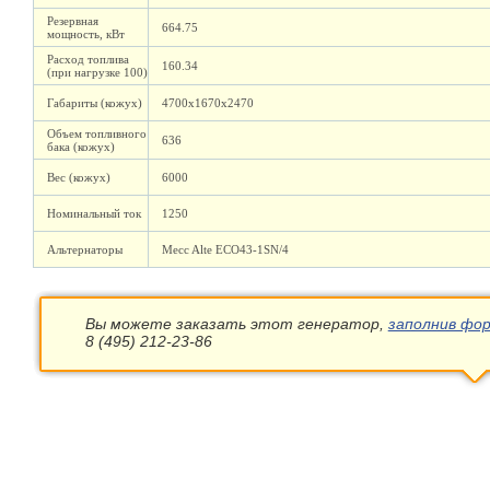
Резервная
664.75
мощность, кВт
Расход топлива
160.34
(при нагрузке 100)
Габариты (кожух)
4700х1670х2470
Объем топливного
636
бака (кожух)
Вес (кожух)
6000
Номинальный ток
1250
Альтернаторы
Mecc Alte ECO43-1SN/4
Вы можете заказать этот генератор,
заполнив фор
8 (495) 212-23-86