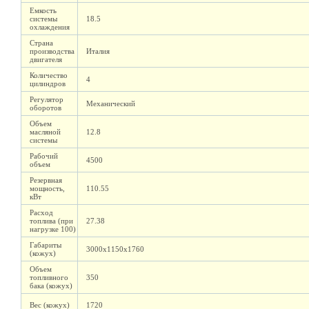
Емкость
системы
18.5
охлаждения
Страна
производства
Италия
двигателя
Количество
4
цилиндров
Регулятор
Механический
оборотов
Объем
масляной
12.8
системы
Рабочий
4500
объем
Резервная
мощность,
110.55
кВт
Расход
топлива (при
27.38
нагрузке 100)
Габариты
3000х1150х1760
(кожух)
Объем
топливного
350
бака (кожух)
Вес (кожух)
1720