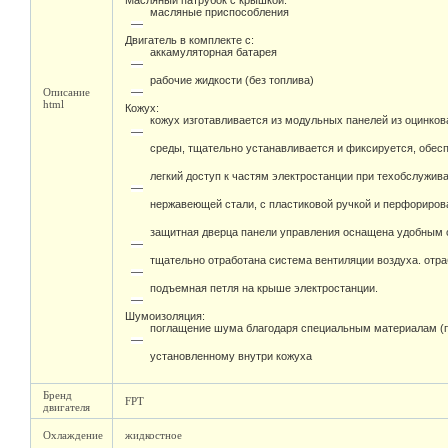
Масляный патрубок с крышкой:
масляные приспособления
Двигатель в комплекте с:
аккамуляторная батарея
рабочие жидкости (без топлива)
Описание
html
Кожух:
кожух изготавливается из модульных панелей из оцинко
среды, тщательно устанавливается и фиксируется, обесп
легкий доступ к частям электростанции при техобслужив
нержавеющей стали, с пластиковой ручкой и перфориро
защитная дверца панели управления оснащена удобным 
тщательно отработана система вентиляции воздуха. отр
подъемная петля на крыше электростанции.
Шумоизоляция:
поглащение шума благодаря специальным материалам (
установленному внутри кожуха
Бренд
FPT
двигателя
Охлаждение
жидкостное