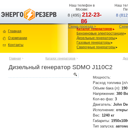
Наш телефон в
Наш тел
Москве:
Пе
212-23-
8 (495)
8 (81
86
Схема проезда >
Схем
Каталог генераторов
Главная
Бензиновые электростанции
О компании
Дизельные генераторы
Газовые генераторы
Контакты
Сварочные генераторы
Главная
>
Каталог генераторов
>
Диз
Дизельный генератор SDMO J110C2
Мощность:
Расход топлива (л/
Объем бака (л):
190
Напряжение:
380 В
Кол-во фаз:
3
Двигатель:
John De
Исполнение:
откры
Вес:
1240 кг
Габариты:
1950х108
Тип запуска:
автом