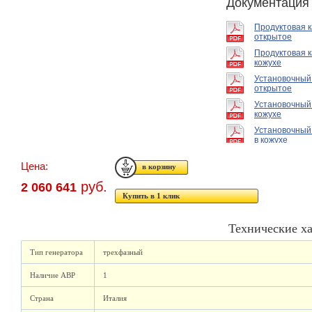
Документация
Продуктовая 
открытое
Продуктовая к
кожухе
Установочный
открытое
Установочный
кожухе
Установочный
в кожухе
Цена:
руб.
2 060 641
Купить в 1 клик
Технические х
Тип генератора
трехфазный
Наличие АВР
1
Страна
Италия