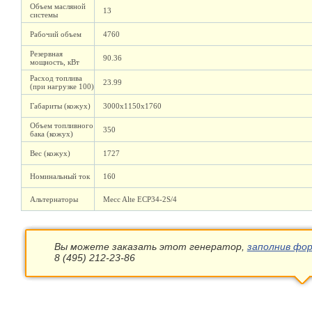
Объем масляной
13
системы
Рабочий объем
4760
Резервная
90.36
мощность, кВт
Расход топлива
23.99
(при нагрузке 100)
Габариты (кожух)
3000х1150х1760
Объем топливного
350
бака (кожух)
Вес (кожух)
1727
Номинальный ток
160
Альтернаторы
Mecc Alte ECP34-2S/4
Вы можете заказать этот генератор,
заполнив фор
8 (495) 212-23-86