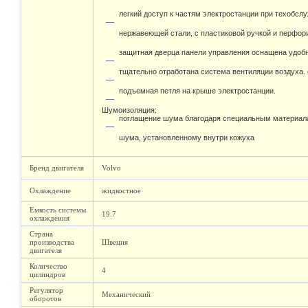
легкий доступ к частям электростанции при техобсл
нержавеющей стали, с пластиковой ручкой и перфо
защитная дверца панели управления оснащена удоб
тщательно отработана система вентиляции воздуха.
подъемная петля на крыше электростанции.
Шумоизоляция:
поглащение шума благодаря специальным материал
шума, установленному внутри кожуха
Бренд двигателя
Volvo
Охлаждение
жидкостное
Емкость системы
19.7
охлаждения
Страна
производства
Швеция
двигателя
Количество
4
цилиндров
Регулятор
Механический
оборотов