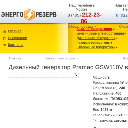
Наш телефон в
Наш тел
Москве:
Пе
212-23-
8 (495)
8 (81
86
Схема проезда >
Схем
Каталог генераторов
Главная
Бензиновые электростанции
О компании
Дизельные генераторы
Газовые генераторы
Контакты
Сварочные генераторы
Главная
>
Каталог генераторов
>
Диз
Дизельный генератор Pramac GSW110V в 
Мощность:
Расход топлива (л/ча
Объем бака (л):
240
Напряжение:
400
Двигатель:
TAD531G
Исполнение:
в кожух
Вес:
1433 кг
Габариты:
2200х100
Тип запуска:
автомат