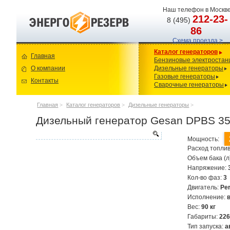
Наш телефон в Москве
212-23-
8 (495)
86
Схема проезда >
Каталог генераторов
Главная
Бензиновые электростан
О компании
Дизельные генераторы
Газовые генераторы
Контакты
Сварочные генераторы
Главная
>
Каталог генераторов
>
Дизельные генераторы
>
Дизельный генератор Gesan DPBS 3
Мощность:
Расход топлив
Объем бака (л
Напряжение:
Кол-во фаз:
3
Двигатель:
Pe
Исполнение:
Вес:
90 кг
Габариты:
22
Тип запуска:
а