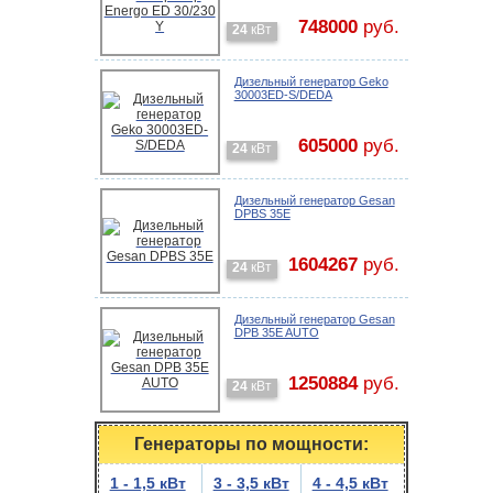
748000
руб.
24
кВт
Дизельный генератор Geko
30003ED-S/DEDA
605000
руб.
24
кВт
Дизельный генератор Gesan
DPBS 35E
1604267
руб.
24
кВт
Дизельный генератор Gesan
DPB 35E AUTO
1250884
руб.
24
кВт
Генераторы по мощности:
1 - 1,5 кВт
3 - 3,5 кВт
4 - 4,5 кВт