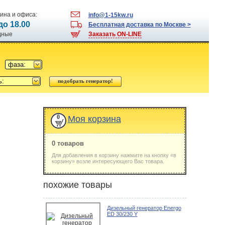
ина и офиса:
info@1-15kw.ru
 до 18.00
Бесплатная доставка по Москве >
одные
Заказать ON-LINE
фаза:
ь:
0
Моя корзина
0 товаров
Для добавления в корзину нажмите на кнопку «в
корзину» возле интересующего Вас товара.
похожие товары
Дизельный генератор Energo
ED 30/230 Y