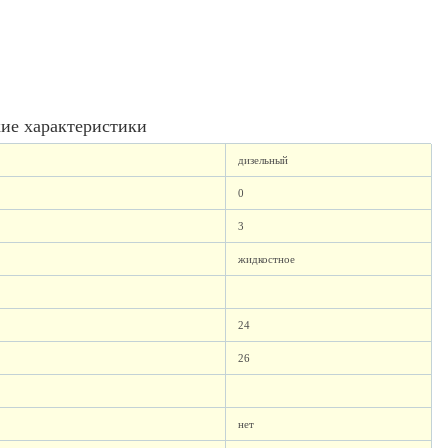
ие характеристики
дизельный
0
3
жидкостное
24
26
нет