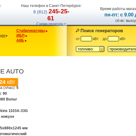
:
Наш телефон в Санкт-Петербурге:
Время работы магаз
245-25-
8 (812)
пн-пт: с 9.00
61
сб-вс: вых
Схема проезда >
Поиск генераторов
Стабилизаторы
ции
ИБП
от
кВт
до
кВт
АКБ
топливо:
производител
5E AUTO
24
кВт
а (л/час):
5
):
90
380 Вольт
rkins 1103A-33G
в кожухе
65х880х1245 мм
втоматический