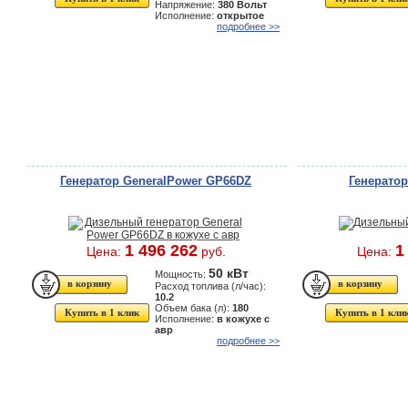
Напряжение:
380 Вольт
Исполнение:
открытое
подробнее >>
Генератор GeneralPower GP66DZ
Генерато
1 496 262
1
Цена:
руб.
Цена:
50 кВт
Мощность:
Расход топлива (л/час):
10.2
Объем бака (л):
180
Купить в 1 клик
Купить в 1 кли
Исполнение:
в кожухе с
авр
подробнее >>