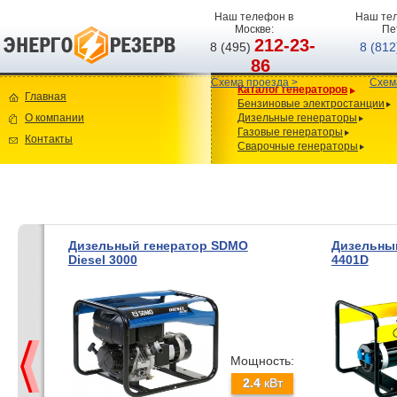
Наш телефон в
Наш тел
Москве:
Пе
212-23-
8 (495)
8 (81
86
Схема проезда >
Схем
Каталог генераторов
Главная
Бензиновые электростанции
О компании
Дизельные генераторы
Газовые генераторы
Контакты
Сварочные генераторы
Дизельный генератор SDMO
Дизельный
Diesel 3000
4401D
Мощность:
2.4
кВт