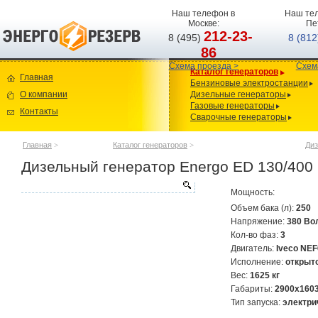
Наш телефон в
Наш тел
Москве:
Пе
212-23-
8 (495)
8 (81
86
Схема проезда >
Схем
Каталог генераторов
Главная
Бензиновые электростанции
О компании
Дизельные генераторы
Газовые генераторы
Контакты
Сварочные генераторы
Главная
>
Каталог генераторов
>
Диз
Дизельный генератор Energo ED 130/400 
Мощность:
Объем бака (л):
250
Напряжение:
380 Во
Кол-во фаз:
3
Двигатель:
Iveco NEF
Исполнение:
открыт
Вес:
1625 кг
Габариты:
2900x160
Тип запуска:
электри