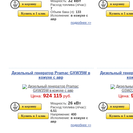
32 кВт
Мощность:
Расход топлива (л/час):
7
Объем бака (л):
133
Купить в 1 клик
Купить в 1 кли
Исполнение:
в кожухе с
авр
подробнее >>
Дизельный генератор Pramac GXW35W в
Дизельный гене
кожухе с авр
кож
924 115
Цена:
руб.
Цена:
26 кВт
Мощность:
Расход топлива (л/час):
6.51
Напряжение:
400
Купить в 1 клик
Купить в 1 кли
Исполнение:
в кожухе с
авр
подробнее >>