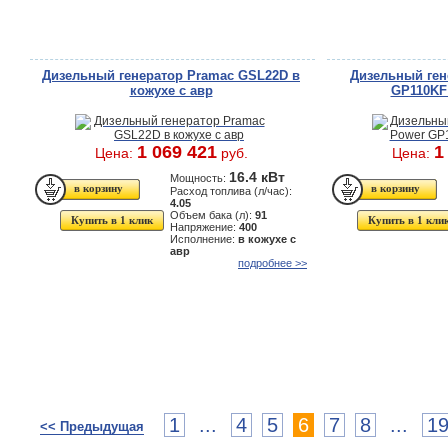
Дизельный генератор Pramac GSL22D в
Дизельный ген
кожухе с авр
GP110KF 
1 069 421
1
Цена:
руб.
Цена:
16.4 кВт
Мощность:
Расход топлива (л/час):
4.05
Объем бака (л):
91
Купить в 1 клик
Купить в 1 кли
Напряжение:
400
Исполнение:
в кожухе с
авр
подробнее >>
1
...
4
5
6
7
8
...
1
<< Предыдущая