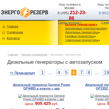
Наш телефон в
Наш тел
Москве:
Пе
212-23-
8 (495)
8 (81
86
Схема проезда >
Схем
Каталог генераторов
Главная
Бензиновые электростанции
О компании
Дизельные генераторы
Газовые генераторы
Контакты
Сварочные генераторы
Главная
>
Каталог генераторов
>
Дизельные с автозапуском
Дизельные генераторы с автозапуском
1
...
4
5
6
7
8
...
1
<< Предыдущая
Дизельный генератор General Power
Дизельный ген
GP44BD в кожухе с авр
GP33DZ 
905 425
Цена:
руб.
Цена: