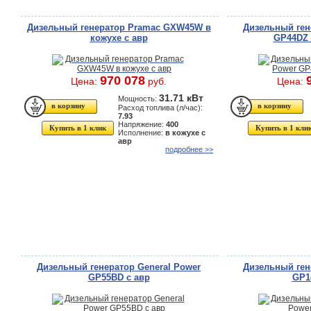
Дизельный генератор Pramac GXW45W в
Дизельный ген
кожухе с авр
GP44DZ 
970 078
Цена:
руб.
Цена:
31.71 кВт
Мощность:
Расход топлива (л/час):
7.93
Напряжение:
400
Купить в 1 клик
Купить в 1 кли
Исполнение:
в кожухе с
авр
подробнее >>
Дизельный генератор General Power
Дизельный ген
GP55BD с авр
GP1