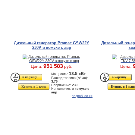
Дизельный генератор Pramac GSW22Y
Дизельный генер
230V в кожухе с авр
кож
951 583
Цена:
руб.
Цена:
13.5 кВт
Мощность:
Расход топлива (л/час):
3.76
Напряжение:
230
Купить в 1 клик
Купить в 1 кли
Исполнение:
в кожухе с
авр
подробнее >>