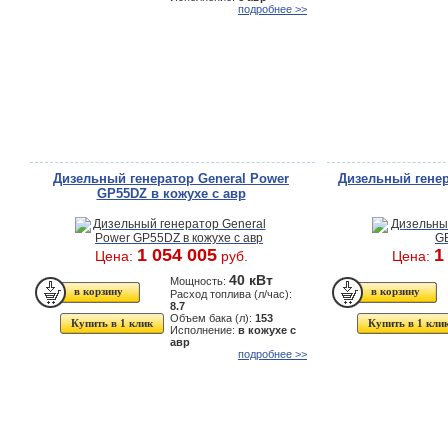
подробнее >>
Дизельный генератор General Power
Дизельный гене
GP55DZ в кожухе с авр
1 054 005
1
Цена:
руб.
Цена:
40 кВт
Мощность:
Расход топлива (л/час):
8.7
Объем бака (л):
153
Купить в 1 клик
Купить в 1 кли
Исполнение:
в кожухе с
авр
подробнее >>