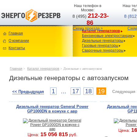
Наш телефон в
Наш тел
Москве:
Пе
212-23-
8 (495)
8 (81
86
Схема проезда >
Схем
Каталог генераторов
Главная
Бензиновые электростанции
О компании
Дизельные генераторы
Газовые генераторы
Контакты
Сварочные генераторы
Главная
>
Каталог генераторов
>
Дизельные с автозапуском
Дизельные генераторы с автозапуском
1
...
17
18
19
<< Предыдущая
Следующая 
Дизельный генератор General Power
Дизельный ген
GP1000DN в кожухе с авр
GP11
16
Цена:
15 056 815
Цена:
руб.