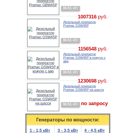
36.51
кВт
1007316
руб.
Дизельный генератор
Pramac GSW45P
36.51
кВт
1156548
руб.
Дизельный генератор
Pramac GSW45P в кожухе с
авр
36.51
кВт
1230698
руб.
Дизельный генератор
Pramac GSW45P на шасси
по запросу
36.51
кВт
Генераторы по мощности:
1 - 1,5 кВт
3 - 3,5 кВт
4 - 4,5 кВт