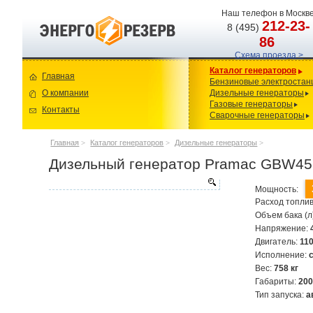
Наш телефон в Москве
212-23-
8 (495)
86
Схема проезда >
Каталог генераторов
Главная
Бензиновые электростан
О компании
Дизельные генераторы
Газовые генераторы
Контакты
Сварочные генераторы
Главная
>
Каталог генераторов
>
Дизельные генераторы
>
Дизельный генератор Pramac GBW45
Мощность:
Расход топлив
Объем бака (л
Напряжение:
Двигатель:
11
Исполнение:
Вес:
758 кг
Габариты:
20
Тип запуска:
а