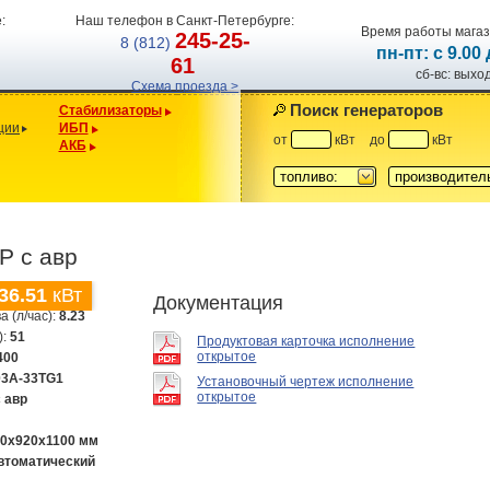
:
Наш телефон в Санкт-Петербурге:
Время работы магаз
245-25-
8 (812)
пн-пт: с 9.00
61
сб-вс: вых
Схема проезда >
Поиск генераторов
Стабилизаторы
ции
ИБП
от
кВт
до
кВт
АКБ
топливо:
производител
P с авр
36.51
кВт
Документация
а (л/час):
8.23
):
51
Продуктовая карточка исполнение
открытое
400
03A-33TG1
Установочный чертеж исполнение
открытое
с авр
00х920х1100 мм
втоматический