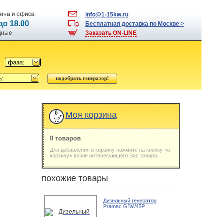
ина и офиса:
info@1-15kw.ru
 до 18.00
Бесплатная доставка по Москве >
одные
Заказать ON-LINE
фаза:
ь:
0
Моя корзина
0 товаров
Для добавления в корзину нажмите на кнопку «в
корзину» возле интересующего Вас товара.
похожие товары
Дизельный генератор
Pramac GBW45P