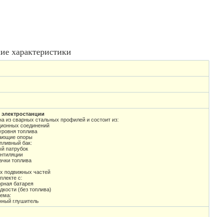
ие характеристики
 электростанции
на из сварных стальных профилей и состоит из:
ционных соединений
уровня топлива
ающие опоры
пливный бак:
ый патрубок
ентиляции
ачки топлива
ех подвижных частей
плекте с:
орная батарея
дкости (без топлива)
ема:
ный глушитель