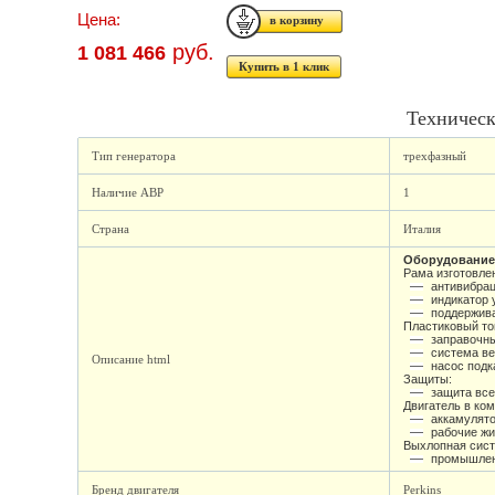
Цена:
руб.
1 081 466
Купить в 1 клик
Техническ
Тип генератора
трехфазный
Наличие АВР
1
Страна
Италия
Оборудование
Рама изготовле
антивибра
индикатор 
поддержив
Пластиковый то
заправочн
система в
Описание html
насос подк
Защиты:
защита вс
Двигатель в ком
аккамулят
рабочие жи
Выхлопная сист
промышлен
Бренд двигателя
Perkins