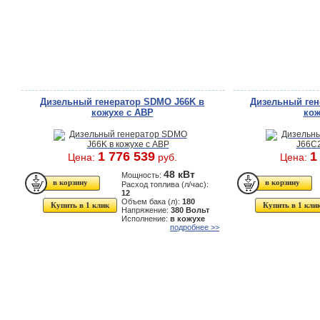
Дизельный генератор SDMO J66K в
Дизельный ген
кожухе с АВР
кож
1 776 539
1
Цена:
руб.
Цена:
48 кВт
Мощность:
Расход топлива (л/час):
12
Объем бака (л):
180
Купить в 1 клик
Купить в 1 кли
Напряжение:
380 Вольт
Исполнение:
в кожухе
подробнее >>