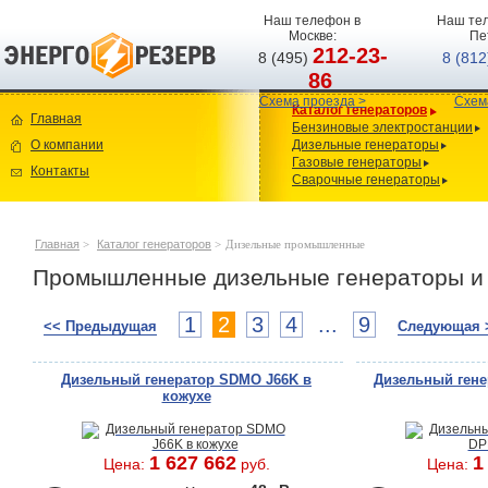
Наш телефон в
Наш тел
Москве:
Пе
212-23-
8 (495)
8 (81
86
Схема проезда >
Схем
Каталог генераторов
Главная
Бензиновые электростанции
О компании
Дизельные генераторы
Газовые генераторы
Контакты
Сварочные генераторы
Главная
>
Каталог генераторов
>
Дизельные промышленные
Промышленные дизельные генераторы и 
1
2
3
4
...
9
<< Предыдущая
Следующая 
Дизельный генератор SDMO J66K в
Дизельный гене
кожухе
1 627 662
1
Цена:
руб.
Цена: