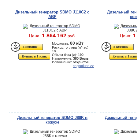
Дизельный генератор SDMO J110C2 с
Дизельный ген
АВР
кож
1 864 162
1
Цена:
руб.
Цена:
80 кВт
Мощность:
Расход топлива (л/час):
18
Объем бака (л):
190
Купить в 1 клик
Купить в 1 кли
Напряжение:
380 Вольт
Исполнение:
открытое
подробнее >>
Дизельный генератор SDMO J88K в
Дизельный гене
кожухе