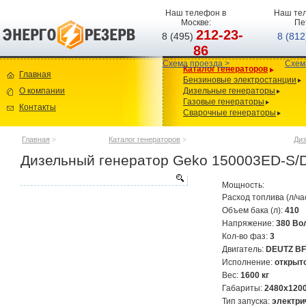
Наш телефон в
Наш тел
Москве:
Пе
212-23-
8 (495)
8 (81
86
Схема проезда >
Схем
Каталог генераторов
Главная
Бензиновые электростанции
О компании
Дизельные генераторы
Газовые генераторы
Контакты
Сварочные генераторы
Главная
>
Каталог генераторов
>
Диз
Дизельный генератор Geko 150003ED-S
Мощность:
Расход топлива (л/ча
Объем бака (л):
410
Напряжение:
380 Во
Кол-во фаз:
3
Двигатель:
DEUTZ B
Исполнение:
открыт
Вес:
1600 кг
Габариты:
2480x120
Тип запуска:
электри