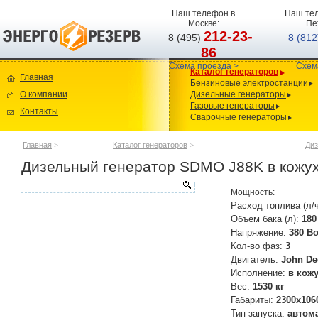
Наш телефон в
Наш тел
Москве:
Пе
212-23-
8 (495)
8 (81
86
Схема проезда >
Схем
Каталог генераторов
Главная
Бензиновые электростанции
О компании
Дизельные генераторы
Газовые генераторы
Контакты
Сварочные генераторы
Главная
>
Каталог генераторов
>
Диз
Дизельный генератор SDMO J88K в кожу
Мощность:
Расход топлива (л/
Объем бака (л):
180
Напряжение:
380 В
Кол-во фаз:
3
Двигатель:
John De
Исполнение:
в кож
Вес:
1530 кг
Габариты:
2300х106
Тип запуска:
автом