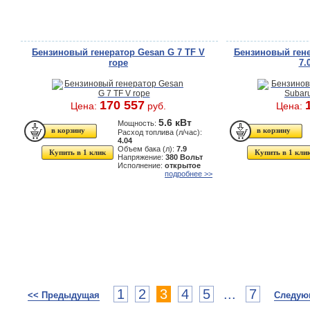
Бензиновый генератор Gesan G 7 TF V
Бензиновый гене
rope
7.
170 557
Цена:
руб.
Цена:
5.6 кВт
Мощность:
Расход топлива (л/час):
4.04
Объем бака (л):
7.9
Купить в 1 клик
Купить в 1 кли
Напряжение:
380 Вольт
Исполнение:
открытое
подробнее >>
1
2
3
4
5
...
7
<< Предыдущая
Следую