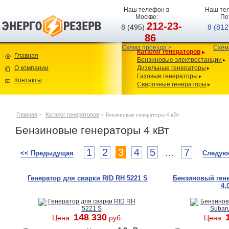
Наш телефон в
Наш тел
Москве:
Пе
212-23-
8 (495)
8 (81
86
Схема проезда >
Схем
Каталог генераторов
Главная
Бензиновые электростанции
О компании
Дизельные генераторы
Газовые генераторы
Контакты
Сварочные генераторы
Главная
>
Каталог генераторов
>
Бензиновые генераторы 4 кВт
Бензиновые генераторы 4 кВт
1
2
3
4
5
...
7
<< Предыдущая
Следую
Генератор для сварки RID RH 5221 S
Бензиновый гене
4,
148 330
Цена:
руб.
Цена: