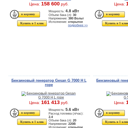
158 600
Цена:
руб.
Цена:
4.8 кВт
Мощность:
Объем бака (л):
30
Напряжение:
380 Вольт
Исполнение:
открытое
Купить в 1 клик
Купить в 1 кли
подробнее >>
Бензиновый генератор Gesan G 7000 H L
Бензиновый гене
rope
161 413
Цена:
руб.
Цена:
5.6 кВт
Мощность:
Расход топлива (л/час):
2.4
Объем бака (л):
20
Купить в 1 клик
Купить в 1 кли
Напряжение:
220В
Исполнение:
открытое