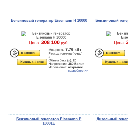
Бензиновый генератор Eisemann H 10000
Бензиновый гене
308 100
Цена:
руб.
Цена:
7.76 кВт
Мощность:
Расход топлива (л/час):
2
Объем бака (л):
20
Купить в 1 клик
Купить в 1 кли
Напряжение:
380 Вольт
Исполнение:
открытое
подробнее >>
Бензиновый генератор Eisemann P
Дизельный генер
10001E