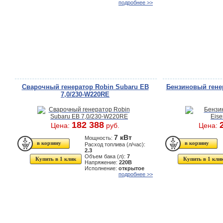
подробнее >>
Сварочный генератор Robin Subaru EB
Бензиновый гене
7,0/230-W220RE
182 388
Цена:
руб.
Цена:
7 кВт
Мощность:
Расход топлива (л/час):
2.3
Объем бака (л):
7
Купить в 1 клик
Купить в 1 кли
Напряжение:
220В
Исполнение:
открытое
подробнее >>