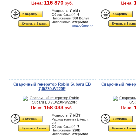
116 870
Цена:
руб.
Цена:
7 кВт
Мощность:
Объем бака (л):
6
Напряжение:
380 Вольт
Исполнение:
открытое
Купить в 1 клик
Купить в 1 кли
подробнее >>
Сварочный генератор Robin Subaru EB
Cварочный генер
7,0/230-W220R
158 033
Цена:
руб.
Цена:
7 кВт
Мощность:
Расход топлива (л/час):
2.3
Объем бака (л):
7
Купить в 1 клик
Купить в 1 кли
Напряжение:
220В
Исполнение:
открытое