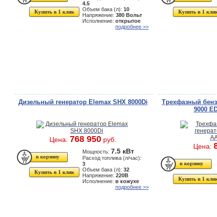
4.5
Объем бака (л):
10
Купить в 1 клик
Купить в 1 кли
Напряжение:
380 Вольт
Исполнение:
открытое
подробнее >>
Дизельный генератор Elemax SHX 8000Di
Трехфазный бенз
9000 E
768 950
Цена:
руб.
Цена:
7.5 кВт
Мощность:
Расход топлива (л/час):
3
Объем бака (л):
32
Купить в 1 клик
Напряжение:
220В
Купить в 1 кли
Исполнение:
в кожухе
подробнее >>