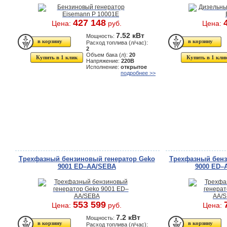
427 148
Цена:
руб.
Цена:
7.52 кВт
Мощность:
Расход топлива (л/час):
2
Объем бака (л):
20
Купить в 1 клик
Купить в 1 кли
Напряжение:
220В
Исполнение:
открытое
подробнее >>
Трехфазный бензиновый генератор Geko
Трехфазный бенз
9001 ED–AA/SEBA
9000 ED–
553 599
Цена:
руб.
Цена:
7.2 кВт
Мощность:
Расход топлива (л/час):