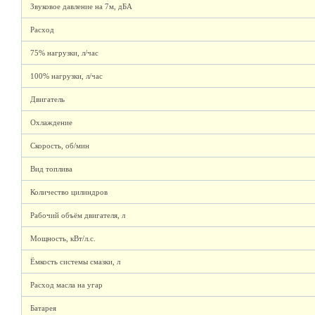
Звуковое давление на 7м, дБА
Расход
75% нагрузки, л/час
100% нагрузки, л/час
Двигатель
Охлаждение
Скорость, об/мин
Вид топлива
Количество цилиндров
Рабочий объём двигателя, л
Мощность, кВт/л.с.
Ёмкость системы смазки, л
Расход масла на угар
Батарея