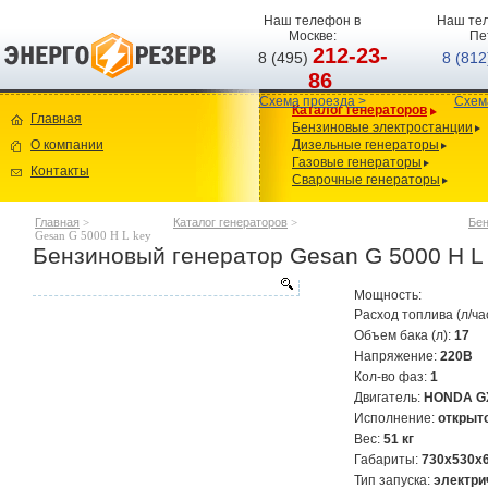
Наш телефон в
Наш тел
Москве:
Пе
212-23-
8 (495)
8 (81
86
Схема проезда >
Схем
Каталог генераторов
Главная
Бензиновые электростанции
О компании
Дизельные генераторы
Газовые генераторы
Контакты
Сварочные генераторы
Главная
>
Каталог генераторов
>
Бен
Gesan G 5000 H L key
Бензиновый генератор Gesan G 5000 H L
Мощность:
Расход топлива (л/ча
Объем бака (л):
17
Напряжение:
220В
Кол-во фаз:
1
Двигатель:
HONDA G
Исполнение:
открыт
Вес:
51 кг
Габариты:
730x530x
Тип запуска:
электри