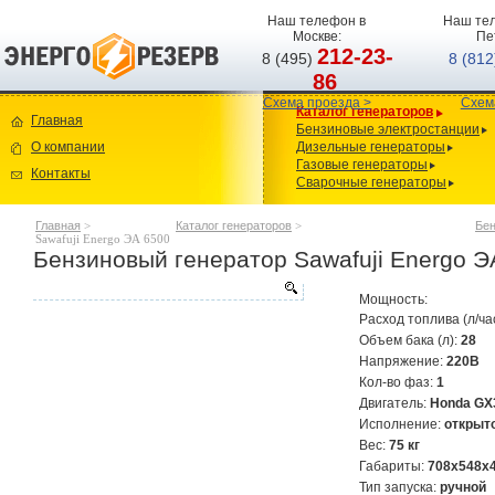
Наш телефон в
Наш тел
Москве:
Пе
212-23-
8 (495)
8 (81
86
Схема проезда >
Схем
Каталог генераторов
Главная
Бензиновые электростанции
О компании
Дизельные генераторы
Газовые генераторы
Контакты
Сварочные генераторы
Главная
>
Каталог генераторов
>
Бен
Sawafuji Energo ЭА 6500
Бензиновый генератор Sawafuji Energo Э
Мощность:
Расход топлива (л/ча
Объем бака (л):
28
Напряжение:
220В
Кол-во фаз:
1
Двигатель:
Honda GX
Исполнение:
открыт
Вес:
75 кг
Габариты:
708х548х
Тип запуска:
ручной