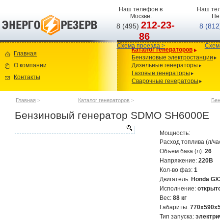
Наш телефон в
Наш тел
Москве:
Пе
212-23-
8 (495)
8 (81
86
Схема проезда >
Схем
Каталог генераторов
Главная
Бензиновые электростанции
О компании
Дизельные генераторы
Газовые генераторы
Контакты
Сварочные генераторы
Главная
>
Каталог генераторов
>
Бен
Бензиновый генератор SDMO SH6000E
Мощность:
Расход топлива (л/ча
Объем бака (л):
26
Напряжение:
220В
Кол-во фаз:
1
Двигатель:
Honda G
Исполнение:
открыт
Вес:
88 кг
Габариты:
770x590x
Тип запуска:
электри