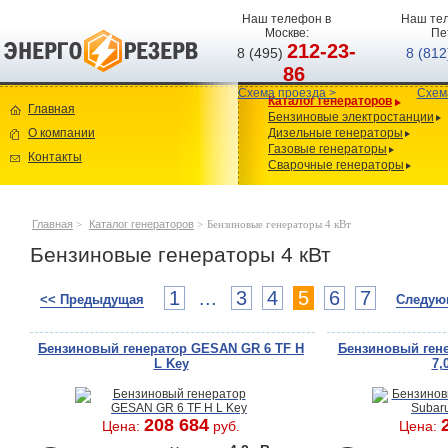
Наш телефон в
Наш тел
Москве:
Пе
212-23-
8 (495)
8 (81
86
Схема проезда >
Схем
Каталог генераторов
Главная
Бензиновые электростанции
О компании
Дизельные генераторы
Газовые генераторы
Контакты
Сварочные генераторы
Главная
>
Каталог генераторов
>
Бензиновые генераторы 4 кВт
Бензиновые генераторы 4 кВт
1
...
3
4
5
6
7
<< Предыдущая
Следую
Бензиновый генератор GESAN GR 6 TF H
Бензиновый гене
L Key
7,
208 684
Цена:
руб.
Цена: