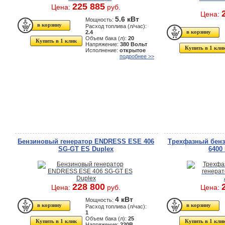
225 885
Цена:
руб.
Цена:
5.6 кВт
Мощность:
Расход топлива (л/час):
2.4
Объем бака (л):
20
Купить в 1 клик
Напряжение:
380 Вольт
Купить в 1 кли
Исполнение:
открытое
подробнее >>
Бензиновый генератор ENDRESS ESE 406
Трехфазный бенз
SG-GT ES Duplex
6400
228 800
Цена:
руб.
Цена:
4 кВт
Мощность:
Расход топлива (л/час):
1
Объем бака (л):
25
Купить в 1 клик
Купить в 1 кли
Напряжение:
220В