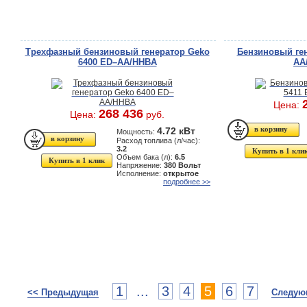
Трехфазный бензиновый генератор Geko
Бензиновый ген
6400 ED–AА/HHBA
AA
Цена:
268 436
Цена:
руб.
4.72 кВт
Мощность:
Расход топлива (л/час):
3.2
Купить в 1 кли
Объем бака (л):
6.5
Купить в 1 клик
Напряжение:
380 Вольт
Исполнение:
открытое
подробнее >>
1
...
3
4
5
6
7
<< Предыдущая
Следую