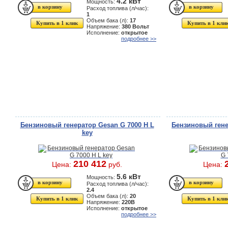
4.2 кВт
Мощность:
Расход топлива (л/час):
1
Объем бака (л):
17
Купить в 1 клик
Купить в 1 кли
Напряжение:
380 Вольт
Исполнение:
открытое
подробнее >>
Бензиновый генератор Gesan G 7000 H L
Бензиновый гене
key
210 412
Цена:
руб.
Цена:
5.6 кВт
Мощность:
Расход топлива (л/час):
2.4
Объем бака (л):
20
Купить в 1 клик
Купить в 1 кли
Напряжение:
220В
Исполнение:
открытое
подробнее >>