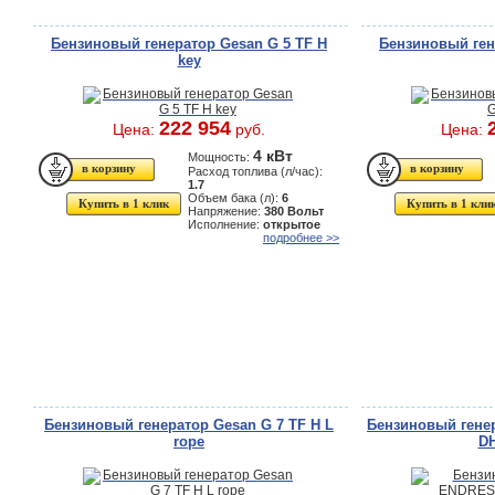
Бензиновый генератор Gesan G 5 TF H
Бензиновый ген
key
222 954
Цена:
руб.
Цена:
4 кВт
Мощность:
Расход топлива (л/час):
1.7
Объем бака (л):
6
Купить в 1 клик
Купить в 1 кли
Напряжение:
380 Вольт
Исполнение:
открытое
подробнее >>
Бензиновый генератор Gesan G 7 TF H L
Бензиновый гене
rope
D