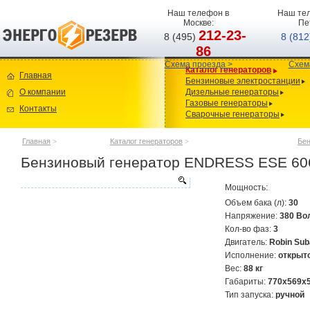
Наш телефон в
Наш тел
Москве:
Пе
212-23-
8 (495)
8 (81
86
Схема проезда >
Схем
Каталог генераторов
Главная
Бензиновые электростанции
О компании
Дизельные генераторы
Газовые генераторы
Контакты
Сварочные генераторы
Главная
>
Каталог генераторов
>
Бен
Бензиновый генератор ENDRESS ESE 60
Мощность:
Объем бака (л):
30
Напряжение:
380 Во
Кол-во фаз:
3
Двигатель:
Robin Su
Исполнение:
открыт
Вес:
88 кг
Габариты:
770x569x
Тип запуска:
ручной