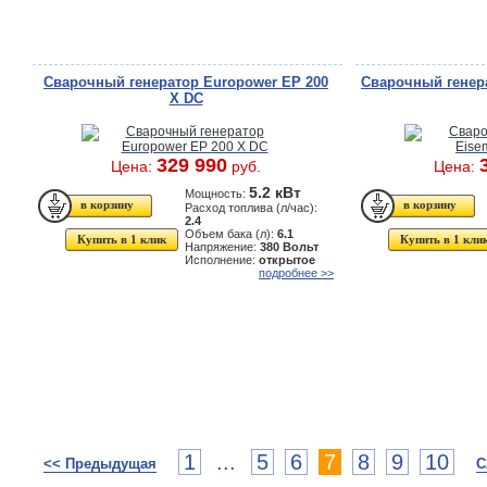
Сварочный генератор Europower EP 200
Сварочный генер
X DC
329 990
Цена:
руб.
Цена:
5.2 кВт
Мощность:
Расход топлива (л/час):
2.4
Объем бака (л):
6.1
Купить в 1 клик
Купить в 1 кли
Напряжение:
380 Вольт
Исполнение:
открытое
подробнее >>
1
...
5
6
7
8
9
10
<< Предыдущая
С