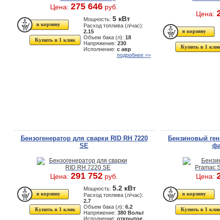
275 646
Цена:
руб.
Цена:
5 кВт
Мощность:
Расход топлива (л/час):
2.15
Объем бака (л):
18
Купить в 1 клик
Напряжение:
230
Купить в 1 кли
Исполнение:
с авр
подробнее >>
Бензогенератор для сварки RID RH 7220
Бензиновый ген
SE
фа
291 752
Цена:
руб.
Цена:
5.2 кВт
Мощность:
Расход топлива (л/час):
2.7
Объем бака (л):
6.2
Купить в 1 клик
Купить в 1 кли
Напряжение:
380 Вольт
Исполнение:
открытое