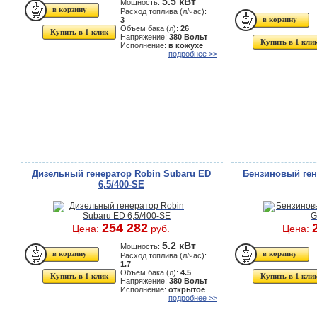
5.5 кВт
Мощность:
Расход топлива (л/час):
3
Объем бака (л):
26
Купить в 1 клик
Напряжение:
380 Вольт
Купить в 1 кли
Исполнение:
в кожухе
подробнее >>
Дизельный генератор Robin Subaru ED
Бензиновый ген
6,5/400-SE
254 282
Цена:
руб.
Цена:
5.2 кВт
Мощность:
Расход топлива (л/час):
1.7
Объем бака (л):
4.5
Купить в 1 клик
Купить в 1 кли
Напряжение:
380 Вольт
Исполнение:
открытое
подробнее >>