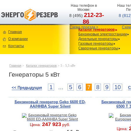
Наш телефон в
Наш тел
Москве:
Пе
212-23-
8 (495)
8 (81
86
Схема проезда >
Схем
Каталог генераторов
Главная
Бензиновые электростанции
О компании
Дизельные генераторы
Газовые генераторы
Контакты
Сварочные генераторы
Главная
>
Каталог генераторов
>
5 - 5,5 кВт
Генераторы 5 кВт
1
...
5
6
7
8
9
10
<< Предыдущая
С
Бензиновый генератор Geko 6600 ED-
Бензиновый ге
AA/HHBA Super Silent
6500 T 
247 923
Цена:
руб.
Цена: