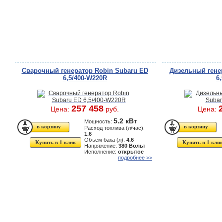
Сварочный генератор Robin Subaru ED
Дизельный гене
6,5/400-W220R
6
257 458
Цена:
руб.
Цена:
5.2 кВт
Мощность:
Расход топлива (л/час):
1.6
Объем бака (л):
4.6
Купить в 1 клик
Купить в 1 кли
Напряжение:
380 Вольт
Исполнение:
открытое
подробнее >>