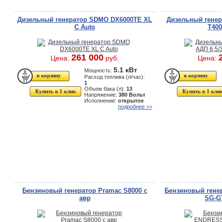
Дизельный генератор SDMO DX6000ТE XL
Дизельный генера
C Auto
T400
261 000
Цена:
руб.
Цена:
5.1 кВт
Мощность:
Расход топлива (л/час):
1
Объем бака (л):
13
Купить в 1 клик
Купить в 1 кли
Напряжение:
380 Вольт
Исполнение:
открытое
подробнее >>
Бензиновый генератор Pramac S8000 с
Бензиновый гене
авр
SG-G